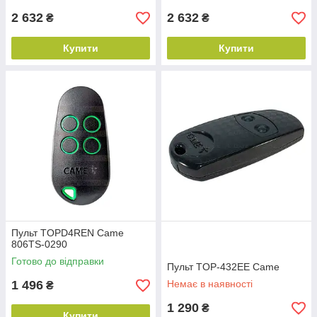
2 632
2 632
₴
₴
Купити
Купити
Пульт TOPD4REN Came
806TS-0290
Готово до відправки
Пульт TOP-432EE Came
1 496
Немає в наявності
₴
1 290
₴
Купити