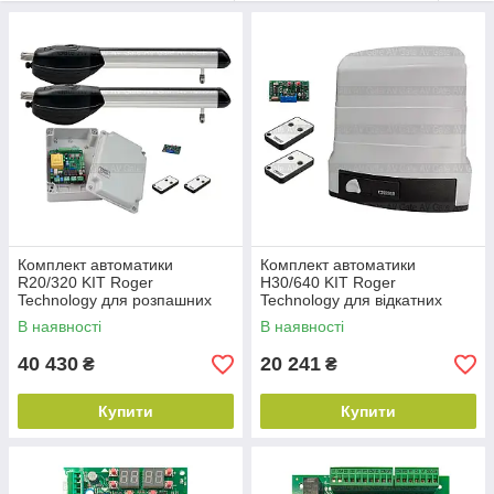
продовжує розробляти більш досконалі системи, відкриваючи
все нові двері, ворота і горизонти.
Бездоганна якість, гарантована надійність, фірмовий стиль
дозволяють позиціонувати автоматику ROGER
TECHNOLOGY як продукцію елітного класу.
ROGER TECHNOLOGY – це Ваш рівень якості!
Комплект автоматики
Комплект автоматики
R20/320 KIT Roger
H30/640 KIT Roger
Technology для розпашних
Technology для відкатних
воріт (ширина до 5 м)
воріт (маса до 600 кг)
В наявності
В наявності
40 430
20 241
₴
₴
Купити
Купити