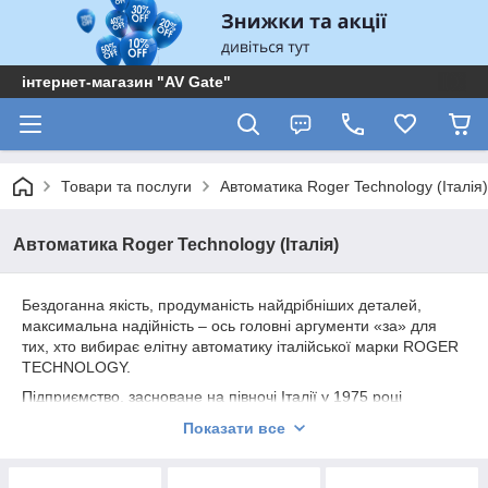
інтернет-магазин "AV Gate"
Товари та послуги
Автоматика Roger Technology (Італія)
Автоматика Roger Technology (Італія)
Бездоганна якість, продуманість найдрібніших деталей,
максимальна надійність – ось головні аргументи «за» для
тих, хто вибирає елітну автоматику італійської марки ROGER
TECHNOLOGY.
Підприємство, засноване на півночі Італії у 1975 році
спочатку для випуску різних електродвигунів, протягом довгих
Показати все
років забезпечувало провідних європейських виробників
вузлами і комплектуючими автоматичних приводів воріт всіх
типів.