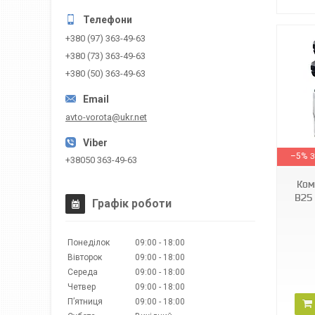
+380 (97) 363-49-63
+380 (73) 363-49-63
+380 (50) 363-49-63
avto-vorota@ukr.net
8811754 00088
–5%
+38050 363-49-63
Ком
B25
Графік роботи
Понеділок
09:00
18:00
Вівторок
09:00
18:00
Середа
09:00
18:00
Четвер
09:00
18:00
Пʼятниця
09:00
18:00