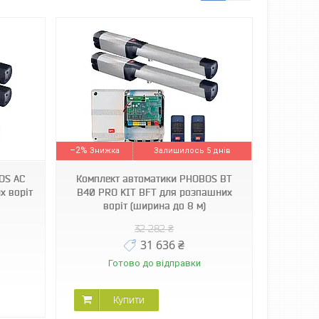
–2%
Залишилось 5 днів
OS AC
Комплект автоматики PHOBOS BT
х воріт
B40 PRO KIT BFT для розпашних
воріт (ширина до 8 м)
32 282 ₴
31 636 ₴
Готово до відправки
Купити