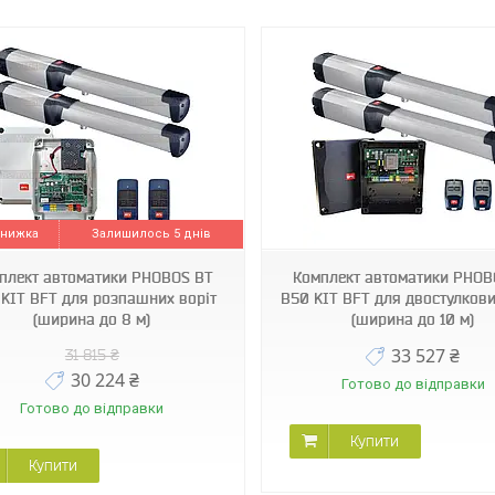
8811754 00034
8811754 00085
Залишилось 5 днів
плект автоматики PHOBOS BT
Комплект автоматики PHOB
KIT BFT для розпашних воріт
B50 KIT BFT для двостулкови
(ширина до 8 м)
(ширина до 10 м)
33 527 ₴
31 815 ₴
30 224 ₴
Готово до відправки
Готово до відправки
Купити
Купити