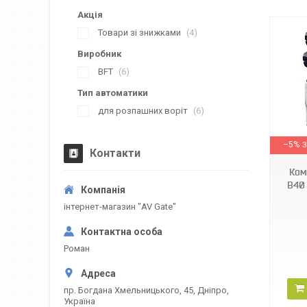
Акція
Товари зі знижками
4
Виробник
BFT
6
Тип автоматики
для розпашних воріт
6
8811754 00084
–5%
Контакти
Ком
B40 
інтернет-магазин "AV Gate"
Роман
пр. Богдана Хмельницького, 45, Дніпро,
Україна