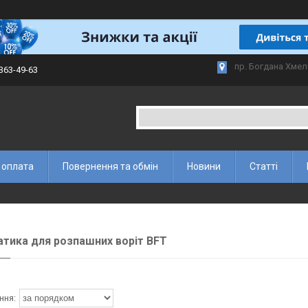
пр. Богдана Хмел
 363-49-63
 оплата
Повернення та обмін
Новини
Статті
тика для розпашних воріт BFT