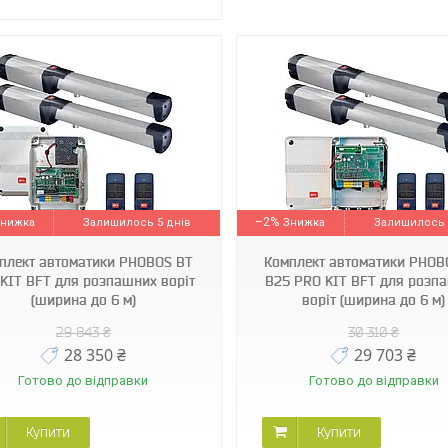
8811754 00096
8811754 00089
–2%
Залишилось 5 днів
Залишилось 
плект автоматики PHOBOS BT
Комплект автоматики PHOB
 KIT BFT для розпашних воріт
B25 PRO KIT BFT для розп
(ширина до 6 м)
воріт (ширина до 6 м)
29 843 ₴
30 310 ₴
28 350 ₴
29 703 ₴
Готово до відправки
Готово до відправки
Купити
Купити