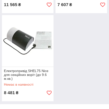
11 565
7 607
₴
₴
Електропривід SHEL75 Nice
для секційних воріт (до 9.6
м.кв.)
Немає в наявності
8 481
₴