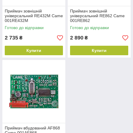
Приймач зовнішній
Приймач зовнішній
універсальний RE432М Came
універсальний RE862 Came
001RE432М
001RE862
Готово до відправки
Готово до відправки
2 735
2 890
₴
₴
Купити
Купити
Приймач вбудований AF868
Came 001AF868