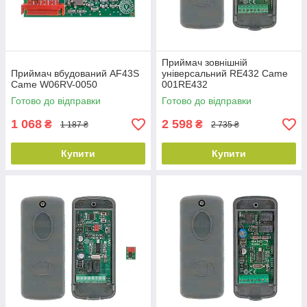
Приймач зовнішній
Приймач вбудований AF43S
універсальний RE432 Came
Came W06RV-0050
001RE432
Готово до відправки
Готово до відправки
1 068
2 598
₴
₴
1 187 ₴
2 735 ₴
Купити
Купити