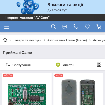
інтернет-магазин "AV Gate"
Товари та послуги
Автоматика Came (Італія)
Аксесу
Приймачі Came
Сортування
0
Фільтри
–10%
–5%