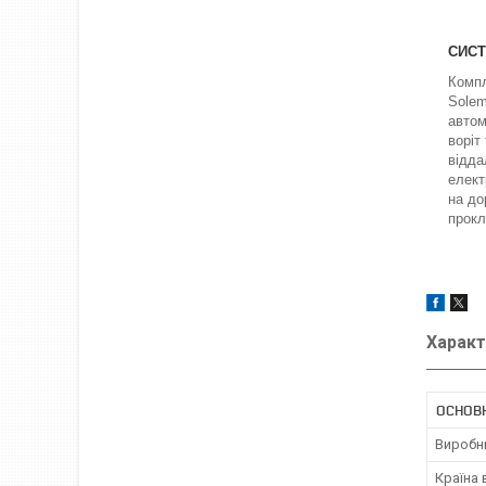
СИС
Компл
Solem
автом
воріт
відда
елект
на до
прокл
Характ
ОСНОВ
Виробн
Країна