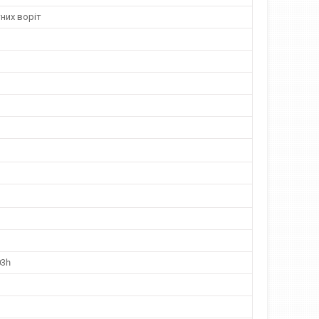
них воріт
3һ