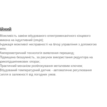
ійний
Можливість заміни вбудованого електромеханічного кінцевого
микача на індуктивний (опція);
Індикація можливої несправності на блоці управління з допомогою
мпи;
Амперометричний технологія виявлення перешкод;
Підвищена безшумність, за рахунок використання редуктора на
рикопідшипникових опорах;
Практичний механізм розблокування металевим ключем;
Вбудований температурний датчик - автоматичне регулювання
силля в залежності від погодних умов.