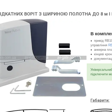
ІДКАТНИХ ВОРІТ З ШИРИНОЮ ПОЛОТНА ДО 8 м І 
В компле
привід RB1
управління
R
анкерна пл
кінцеві кро
документаці
Універсальни
підключити мо
Габарити: