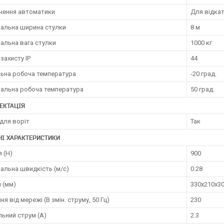
чення автоматики
Для відкат
альна ширина стулки
8 м
альна вага стулки
1000 кг
 захисту IP
44
льна робоча температура
-20 град.
альна робоча температура
50 град.
ЕКТАЦІЯ
для воріт
Так
НІ ХАРАКТЕРИСТИКИ
 (H)
900
альна швидкість (м/с)
0.28
 (мм)
330х210х30
я від мережі (В змін. струму, 50 Гц)
230
ьний струм (А)
2.3