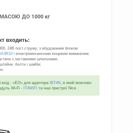
МАСОЮ ДО 1000 кг
кт входить:
000, 24В пост.струму, з вбудованим блоком
BA3R10
і електромеханічним кінцевим вимикачем;
астина з заставними шпильками;
нштейни, болти і шайби;
я.
й вхід - «EO» для адаптера
IBT4N
, в який можливо
дуль Wi-Fi -
IT4WIFI
та інші пристрої Nice.