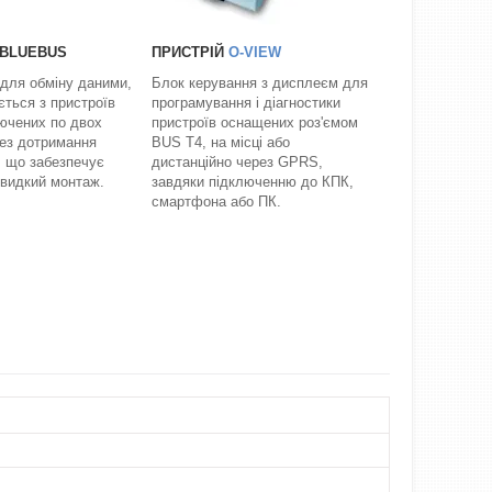
 BLUEBUS
ПРИСТРІЙ
O-VIEW
 для обміну даними,
Блок керування з дисплеєм для
ється з пристроїв
програмування і діагностики
лючених по двох
пристроїв оснащених роз'ємом
ез дотримання
BUS T4, на місці або
, що забезпечує
дистанційно через GPRS,
швидкий монтаж.
завдяки підключенню до КПК,
смартфона або ПК.