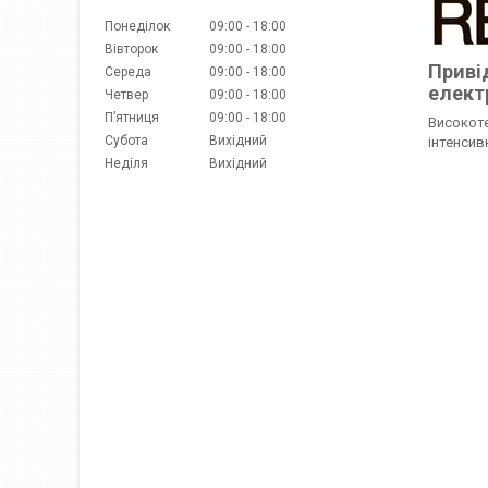
Понеділок
09:00
18:00
Вівторок
09:00
18:00
Приві
Середа
09:00
18:00
елект
Четвер
09:00
18:00
Пʼятниця
09:00
18:00
Високоте
Субота
Вихідний
інтенсив
Неділя
Вихідний