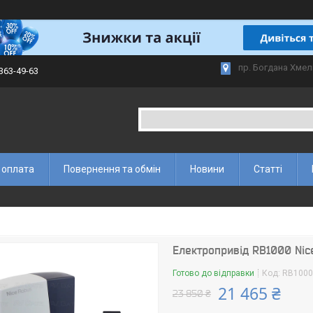
пр. Богдана Хмел
 363-49-63
 оплата
Повернення та обмін
Новини
Статті
Електропривід RB1000 Nice
Готово до відправки
Код:
RB1000
21 465 ₴
23 850 ₴