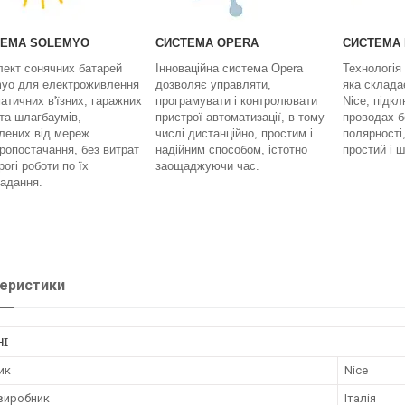
ТЕМА SOLEMYO
СИСТЕМА OPERA
СИСТЕМА
ект сонячних батарей
Інноваційна система Opera
Технологія
yo для електроживлення
дозволяє управляти,
яка склада
атичних в'їзних, гаражних
програмувати і контролювати
Nice, підк
 та шлагбаумів,
пристрої автоматизації, в тому
проводах б
лених від мереж
числі дистанційно, простим і
полярності
ропостачання, без витрат
надійним способом, істотно
простий і 
рогі роботи по їх
заощаджуючи час.
адання.
еристики
НІ
ик
Nice
 виробник
Італія