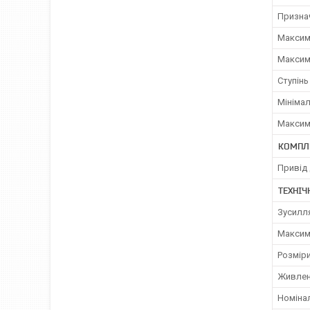
Призна
Максим
Максим
Ступінь
Мініма
Максим
КОМПЛ
Привід 
ТЕХНІЧ
Зусилля
Максим
Розміри
Живленн
Номінал