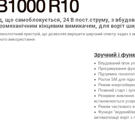
д, що самоблокується, 24 В пост.струму, з вбудо
ромеханічним кінцевим вимикачем, для воріт шир
хнологічний пристрій, що дозволяє вирішити широкий спектр задач з ав
ного використання.
Зручний і фун
Вбудований блок у
Програмування функ
Підтримка техноло
Роз'єм SM для під
Режим енергозбере
Плавний старт і зуп
Резервне живлення 
встановлюється усеред
Режим часткового в
Функція "ведений/ве
автоматизації воріт з