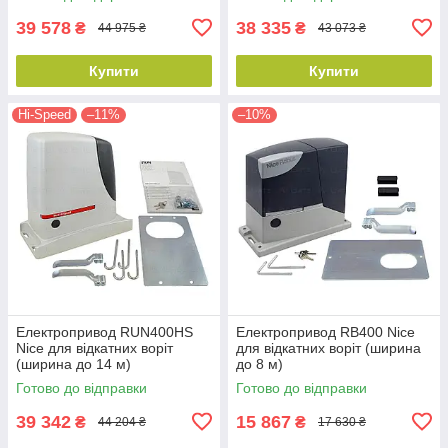
39 578
38 335
₴
₴
44 975 ₴
43 073 ₴
Купити
Купити
Hi-Speed
–11%
–10%
Електропривод RUN400HS
Електропривод RB400 Nice
Nice для відкатних воріт
для відкатних воріт (ширина
(ширина до 14 м)
до 8 м)
Готово до відправки
Готово до відправки
39 342
15 867
₴
₴
44 204 ₴
17 630 ₴