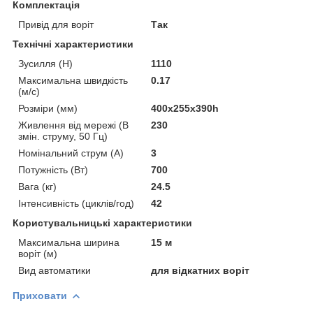
Комплектація
Привід для воріт
Так
Технічні характеристики
Зусилля (H)
1110
Максимальна швидкість
0.17
(м/с)
Розміри (мм)
400х255х390һ
Живлення від мережі (В
230
змін. струму, 50 Гц)
Номінальний струм (А)
3
Потужність (Вт)
700
Вага (кг)
24.5
Інтенсивність (циклів/год)
42
Користувальницькі характеристики
Максимальна ширина
15 м
воріт (м)
Вид автоматики
для відкатних воріт
Приховати