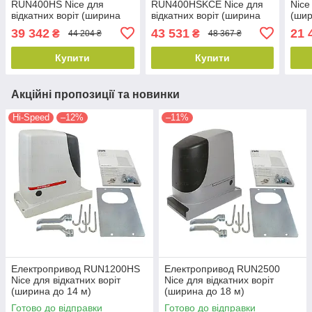
RUN400HS Nice для
RUN400HSKCE Nice для
Nice
відкатних воріт (ширина
відкатних воріт (ширина
(шир
до 14 м)
до 14 м)
39 342
43 531
21 
₴
₴
44 204 ₴
48 367 ₴
Купити
Купити
Акційні пропозиції та новинки
Hi-Speed
–12%
–11%
Електропривод RUN1200HS
Електропривод RUN2500
Nice для відкатних воріт
Nice для відкатних воріт
(ширина до 14 м)
(ширина до 18 м)
Готово до відправки
Готово до відправки