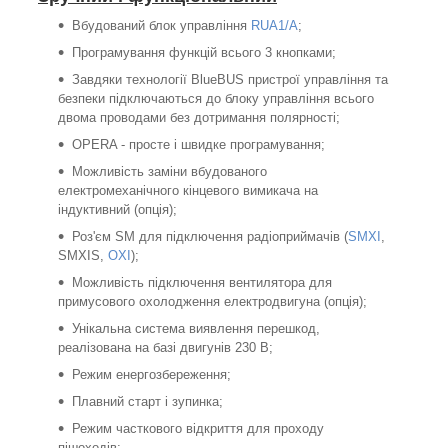
Вбудований блок управління
RUA1/A
;
Програмування функцій всього 3 кнопками;
Завдяки технології BlueBUS пристрої управління та
безпеки підключаються до блоку управління всього
двома проводами без дотримання полярності;
ОPERA - просте і швидке програмування;
Можливість заміни вбудованого
електромеханічного кінцевого вимикача на
індуктивний (опція);
Роз'єм SM для підключення радіоприймачів (
SMXI
,
SMXIS,
OXI
);
Можливість підключення вентилятора для
примусового охолодження електродвигуна (опція);
Унікальна система виявлення перешкод,
реалізована на базі двигунів 230 В;
Режим енергозбереження;
Плавний старт і зупинка;
Режим часткового відкриття для проходу
пішоходів;