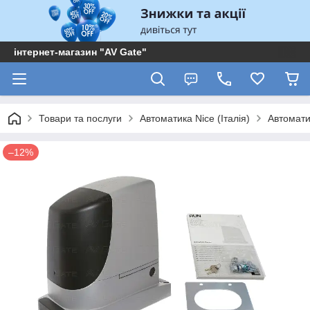
інтернет-магазин "AV Gate"
Товари та послуги
Автоматика Nice (Італія)
Автоматик
–12%