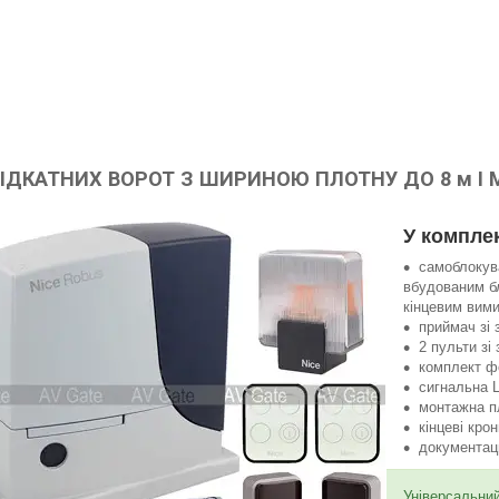
ІДКАТНИХ ВОРОТ З ШИРИНОЮ ПЛОТНУ ДО 8 м І М
У компле
самоблокув
вбудованим б
кінцевим вим
приймач зі 
2 пульти зі
комплект ф
сигнальна
монтажна п
кінцеві кро
документац
Універсальни