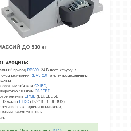
АССИЙ ДО 600 кг
кт входить:
альний привод
RB600
, 24 В пост. струму, з
локом керування
RBA3R10
та електромеханічним
икачем;
зворотним зв'язком
OXIBD
;
 зворотною зв'язком
ON3EBD
;
отоелементів
EPMB
(BLUEBUS);
 LED-лампа
ELDC
(12/24B, BLUEBUS);
ластина із закладними шпильками;
нштейни, болти та шайби;
ия.
й вхід — «EO» для адаптера
IBT4N
, у який можна