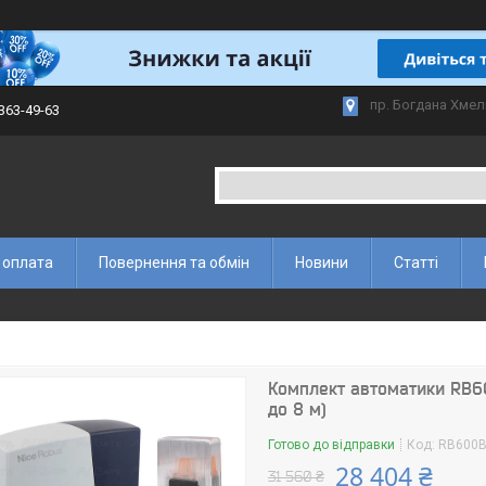
пр. Богдана Хмел
 363-49-63
 оплата
Повернення та обмін
Новини
Статті
Комплект автоматики RB60
до 8 м)
Готово до відправки
Код:
RB600
28 404 ₴
31 560 ₴