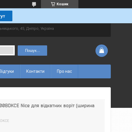
Кошик
ьницького, 45, Дніпро, Україна
Пошук...
Відгуки
Контакти
Про нас
0BDKCE Nice для відкатних воріт (ширина
BDKCE