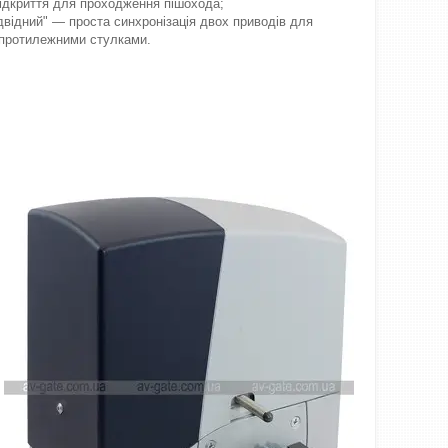
ідкриття для проходження пішохода;
двідний" — проста синхронізація двох приводів для
з протилежними стулками.