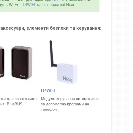
дуль Wi-Fi -
IT4WIFI
та інші пристрої Nice.
аксесуари, елементи безпеки та керування:
IT4WIFI
ти для зовнішнього
Модуль керування автоматикою
ня, BlueBUS.
за допомогою програми на
телефоні.