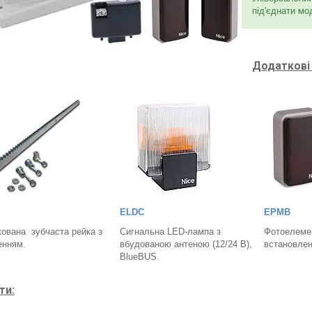
під'єднати мо
Додаткові 
ELDC
EPMB
ована зубчаста рейка з
Сигнальна LED-лампа з
Фотоелемен
енням.
вбудованою антеною (12/24 В),
встановлен
BlueBUS.
ти: