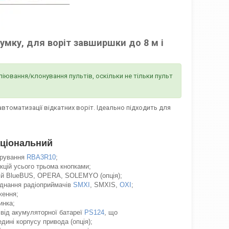
трумку, для воріт завширшки до 8 м і
піювання/клонування пультів, оскільки не тільки пульт
втоматизації відкатних воріт. Ідеально підходить для
кціональний
ерування
RBA3R10
;
цій усього трьома кнопками;
гій BlueBUS, OPERA, SOLEMYO (опція);
єднання радіоприймачів
SMXI
, SMXIS,
OXI
;
ження;
инка;
від акумуляторної батареї
PS124
, що
ині корпусу привода (опція);