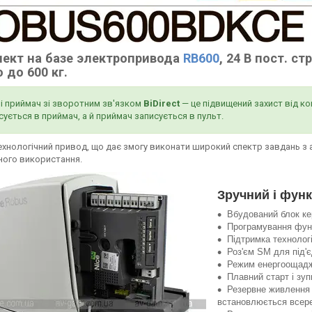
ект на базе электропривода
RB600
, 24 В пост. с
 до 600 кг.
 і приймач зі зворотним зв'язком
BiDirect
— це підвищений захист від ко
ується в приймач, а й приймач записується в пульт.
хнологічний привод, що дає змогу виконати широкий спектр завдань з а
ного використання.
Зручний і фун
Вбудований блок к
Програмування функ
Підтримка техноло
Роз'єм SM для під'
Режим енергоощад
Плавний старт і зуп
Резервне живлення 
встановлюється всеред