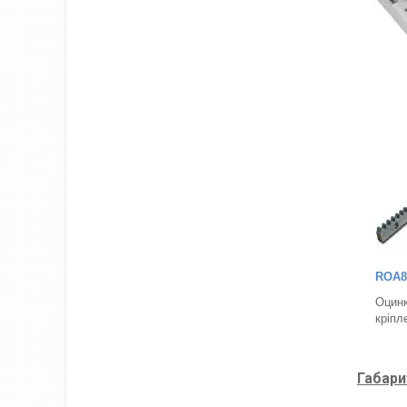
ROA8
Оцинк
кріпл
Габари