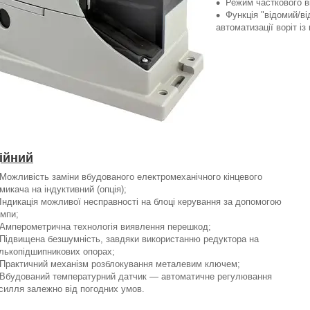
Режим часткового в
Функція "відомий/ві
автоматизації воріт і
ійний
Можливість заміни вбудованого електромеханічного кінцевого
микача на індуктивний (опція);
Індикація можливої несправності на блоці керування за допомогою
мпи;
Амперометрична технологія виявлення перешкод;
Підвищена безшумність, завдяки використанню редуктора на
лькопідшипникових опорах;
Практичний механізм розблокування металевим ключем;
Вбудований температурний датчик — автоматичне регулювання
силля залежно від погодних умов.