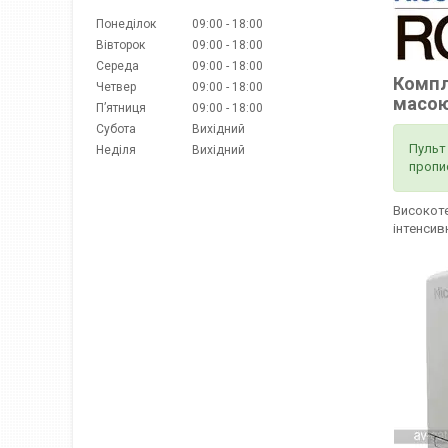
Понеділок
09:00
18:00
Вівторок
09:00
18:00
Середа
09:00
18:00
Компл
Четвер
09:00
18:00
масою
Пʼятниця
09:00
18:00
Субота
Вихідний
Пульт
Неділя
Вихідний
пропис
Високоте
інтенсив