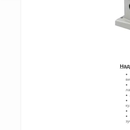
Над
ви
ла
ку
зу