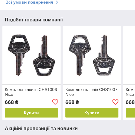
Всі умови повернення
Подібні товари компанії
Комплект ключів CHS1006
Комплект ключів CHS1007
Комп
Nice
Nice
Nice
668
668
668
₴
₴
Купити
Купити
Акційні пропозиції та новинки