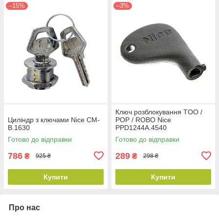
–15%
–3%
Ключ розблокування TOO /
Циліндр з ключами Nice CM-
POP / ROBO Nice
B.1630
PPD1244A.4540
Готово до відправки
Готово до відправки
786
289
₴
₴
925 ₴
298 ₴
Купити
Купити
Про нас