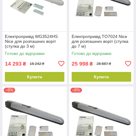
Електропривід WG3524HS
Електропривід TO7024 Nice
Nice для розпашних воріт
для розпашних воріт (стулка
(стулка до 3 м)
до 7 м)
Готово до відправки
Готово до відправки
14 293
25 998
₴
₴
16 242 ₴
28 887 ₴
Купити
Купити
–6%
–6%