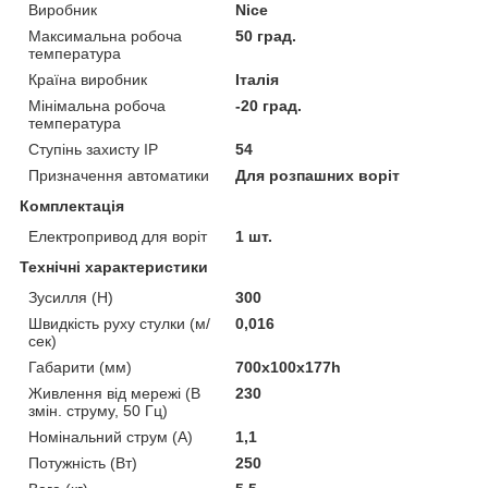
Виробник
Nice
Максимальна робоча
50 град.
температура
Країна виробник
Італія
Мінімальна робоча
-20 град.
температура
Ступінь захисту IP
54
Призначення автоматики
Для розпашних воріт
Комплектація
Електропривод для воріт
1 шт.
Технічні характеристики
Зусилля (H)
300
Швидкість руху стулки (м/
0,016
сек)
Габарити (мм)
700х100х177һ
Живлення від мережі (В
230
змін. струму, 50 Гц)
Номінальний струм (А)
1,1
Потужність (Вт)
250