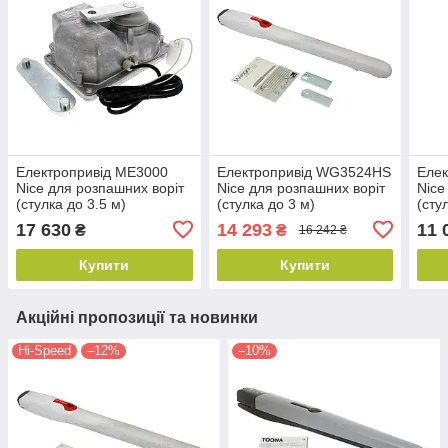
Електропривід ME3000
Електропривід WG3524HS
Еле
Nice для розпашних воріт
Nice для розпашних воріт
Nice
(стулка до 3.5 м)
(стулка до 3 м)
(сту
17 630
14 293
11 
₴
₴
16 242 ₴
Купити
Купити
Акційні пропозиції та новинки
Hi-Speed
–12%
–10%