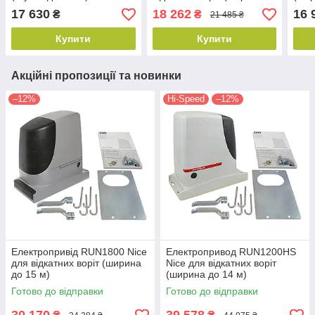
до 6 м)
17 630
18 262
16 
₴
₴
21 485 ₴
Купити
Купити
Акційні пропозиції та новинки
–12%
Hi-Speed
–12%
Електропривід RUN1800 Nice
Електропривод RUN1200HS
для відкатних воріт (ширина
Nice для відкатних воріт
до 15 м)
(ширина до 14 м)
Готово до відправки
Готово до відправки