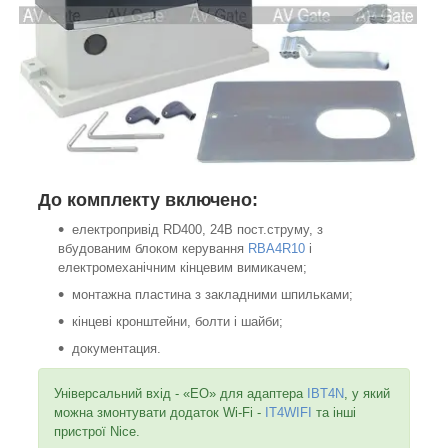
До комплекту включено:
електропривід RD400, 24В пост.струму, з
вбудованим блоком керування
RBA4R10
і
електромеханічним кінцевим вимикачем;
монтажна пластина з закладними шпильками;
кінцеві кронштейни, болти і шайби;
документация.
Універсальний вхід - «EO» для адаптера
IBT4N
, у який
можна змонтувати додаток Wi-Fi -
IT4WIFI
та інші
пристрої Nice.