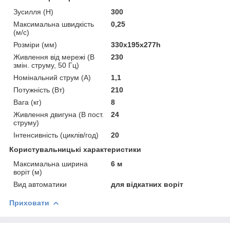
Зусилля (H)
300
Максимальна швидкість
0,25
(м/с)
Розміри (мм)
330х195х277һ
Живлення від мережі (В
230
змін. струму, 50 Гц)
Номінальний струм (А)
1,1
Потужність (Вт)
210
Вага (кг)
8
Живлення двигуна (В пост.
24
струму)
Інтенсивність (циклів/год)
20
Користувальницькі характеристики
Максимальна ширина
6 м
воріт (м)
Вид автоматики
для відкатних воріт
Приховати