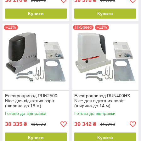
30 170
39 578
₴
₴
34 284 ₴
44 975 ₴
Купити
Купити
–11%
Hi-Speed
–11%
Електропривод RUN2500
Електропривод RUN400HS
Nice для відкатних воріт
Nice для відкатних воріт
(ширина до 18 м)
(ширина до 14 м)
Готово до відправки
Готово до відправки
38 335
39 342
₴
₴
43 073 ₴
44 204 ₴
Купити
Купити