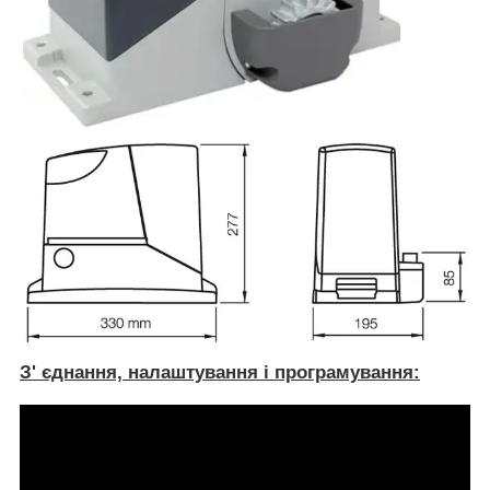
З' єднання, налаштування і програмування: