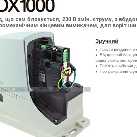
д, що сам блокується, 230 В змін. струму, з вбуд
ромеханічним кінцевим вимикачем, для воріт шир
Зручний
Просте введення в 
Вбудований блок у
радіоприймачем, суміс
Пам'ять приймача д
Програмування функ