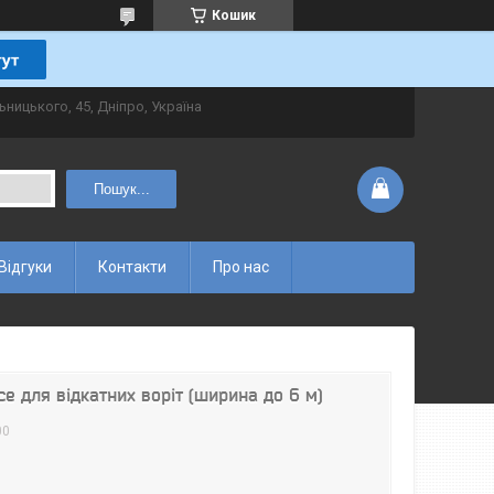
Кошик
ьницького, 45, Дніпро, Україна
Пошук...
Відгуки
Контакти
Про нас
e для відкатних воріт (ширина до 6 м)
00