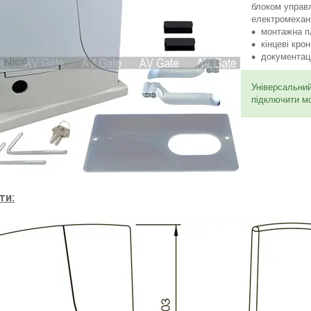
блоком управ
електромехан
монтажна п
кінцеві кро
документаці
Універсальни
підключити мо
ти: