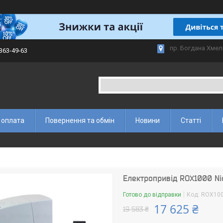
пр. Богдана Хмел
 363-49-63
 оплата
Повернення та обмін
Новини
Статті
Електропривід ROX1000 Nic
Готово до відправки
Код:
ROX10
17 625 ₴
19 583 ₴