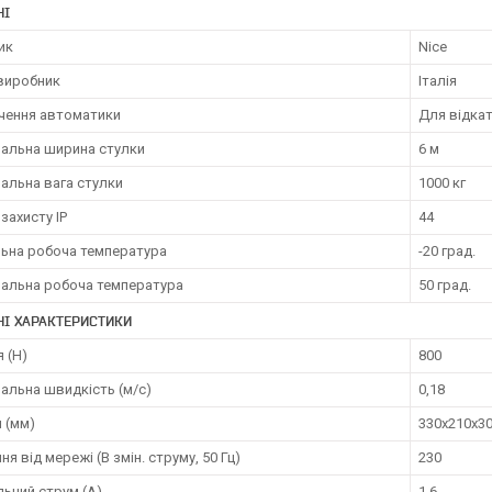
НІ
ик
Nice
 виробник
Італія
чення автоматики
Для відкат
альна ширина стулки
6 м
альна вага стулки
1000 кг
 захисту IP
44
льна робоча температура
-20 град.
альна робоча температура
50 град.
НІ ХАРАКТЕРИСТИКИ
 (H)
800
альна швидкість (м/с)
0,18
 (мм)
330х210х30
я від мережі (В змін. струму, 50 Гц)
230
ьний струм (А)
1,6