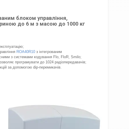
ованим блоком управління,
иною до 6 м з масою до 1000 кг
експлуатацію;
правління
ROA40R10
з інтегрованим
ними з системами кодування Flo, FloR, Smilo;
озволяє програмувати до 1024 радіопередавачів;
цій за допомогою dip-перемикачів.