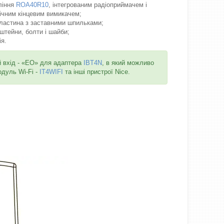
ління
ROA40R10
, інтегрованим радіоприймачем і
ічним кінцевим вимикачем;
ластина з заставними шпильками;
нштейни, болти і шайби;
я.
й вхід - «EO» для адаптера
IBT4N
, в який можливо
дуль Wi-Fi -
IT4WIFI
та інші пристрої Nice.