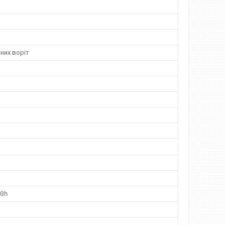
них воріт
3һ