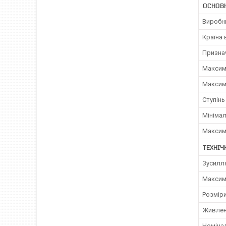
ОСНОВ
Виробн
Країна
Призна
Максим
Максим
Ступінь
Мініма
Максим
ТЕХНІЧ
Зусилля
Максим
Розміри
Живленн
Номінал