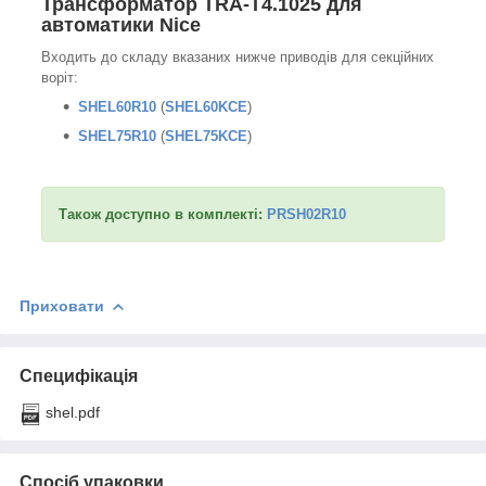
Трансформатор TRA-T4.1025 для
автоматики Nice
Входить до складу вказаних нижче приводів для секційних
воріт:
SHEL60R10
(
SHEL60KCE
)
SHEL75R10
(
SHEL75KCE
)
Також доступно в комплекті:
PRSH02R10
Приховати
Специфікація
shel.pdf
Спосіб упаковки