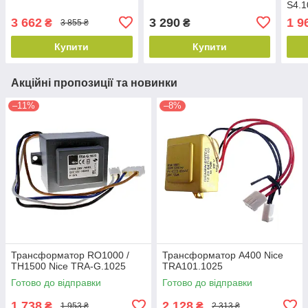
S4.1
3 662
3 290
1 9
₴
₴
3 855 ₴
Купити
Купити
Акційні пропозиції та новинки
–11%
–8%
Трансформатор RO1000 /
Трансформатор A400 Nice
TH1500 Nice TRA-G.1025
TRA101.1025
Готово до відправки
Готово до відправки
1 738
2 128
₴
₴
1 953 ₴
2 313 ₴