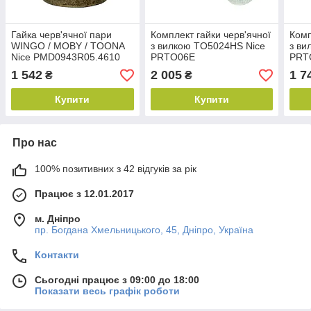
Гайка черв'ячної пари
Комплект гайки черв'ячної
Комп
WINGO / MOBY / TOONA
з вилкою TO5024HS Nice
з ви
Nice PMD0943R05.4610
PRTO06E
PRT
1 542
2 005
1 7
₴
₴
Купити
Купити
Про нас
100% позитивних з 42 відгуків за рік
Працює з 12.01.2017
м. Дніпро
пр. Богдана Хмельницького, 45, Дніпро, Україна
Контакти
Сьогодні працює з 09:00 до 18:00
Показати весь графік роботи