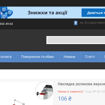
пр. Богдана Хмел
 363-49-63
 оплата
Повернення та обмін
Новини
Статті
Накладка роликова верхня
Немає в наявності
Код:
RP-40.12
106 ₴