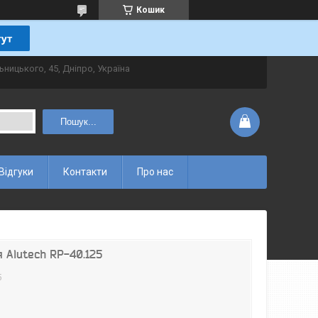
Кошик
ьницького, 45, Дніпро, Україна
Пошук...
Відгуки
Контакти
Про нас
 Alutech RP-40.125
5