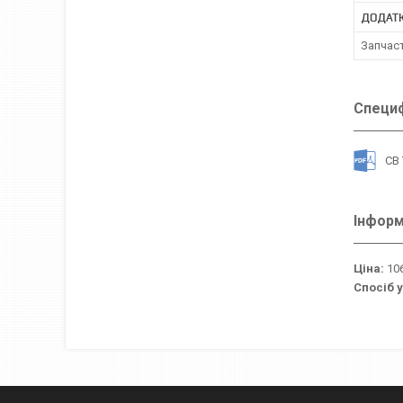
ДОДАТК
Запчас
Специф
СВ 
Інформ
Ціна:
106
Спосіб 