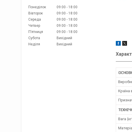
Понеділок
09:00
18:00
Вівторок
09:00
18:00
Середа
09:00
18:00
Четвер
09:00
18:00
Пʼятниця
09:00
18:00
Субота
Вихідний
Неділя
Вихідний
Характ
ОСНОВН
Виробн
Країна
Призна
ТЕХНІЧ
Вага (кг
Матері