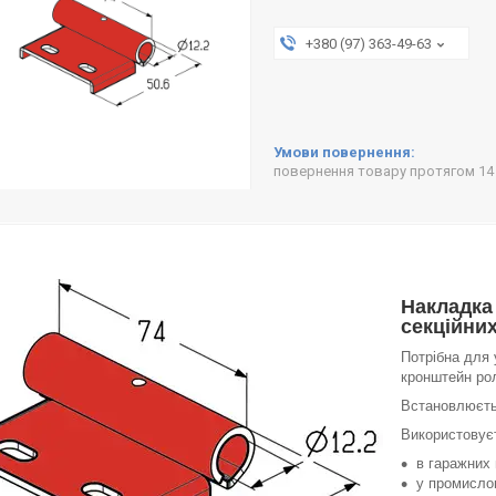
+380 (97) 363-49-63
повернення товару протягом 14
Накладка
секційних
Потрібна для
кронштейн ро
Встановлюєть
Використовує
в гаражних 
у промислов