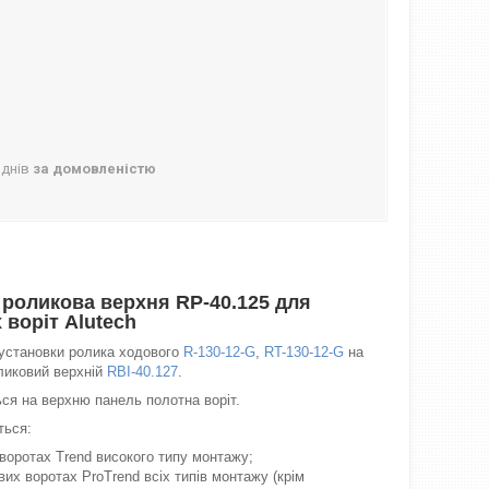
 днів
за домовленістю
 роликова верхня RP-40.125 для
 воріт Alutech
 установки ролика ходового
R-130-12-G
,
RT-130-12-G
на
ликовий верхній
RBI-40.127
.
ся на верхню панель полотна воріт.
ться:
воротах Trend високого типу монтажу;
их воротах ProTrend всіх типів монтажу (крім