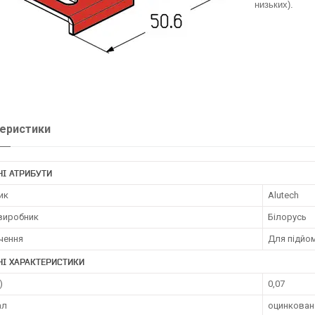
низьких).
еристики
І АТРИБУТИ
ик
Alutech
 виробник
Білорусь
чення
Для підйом
НІ ХАРАКТЕРИСТИКИ
)
0,07
ал
оцинкован