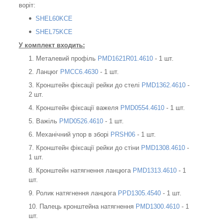
воріт:
SHEL60KCE
SHEL75KCE
У комплект входить:
Металевий профіль
PMD1621R01.4610
- 1 шт.
Ланцюг
PMCC6.4630
- 1 шт.
Кронштейн фіксації рейки до стелі
PMD1362.4610
-
2 шт.
Кронштейн фіксації важеля
PMD0554.4610
- 1 шт.
Важіль
PMD0526.4610
- 1 шт.
Механічний упор в зборі
PRSH06
- 1 шт.
Кронштейн фіксації рейки до стіни
PMD1308.4610
-
1 шт.
Кронштейн натягнення ланцюга
PMD1313.4610
- 1
шт.
Ролик натягнення ланцюга
PPD1305.4540
- 1 шт.
Палець кронштейна натягнення
PMD1300.4610
- 1
шт.