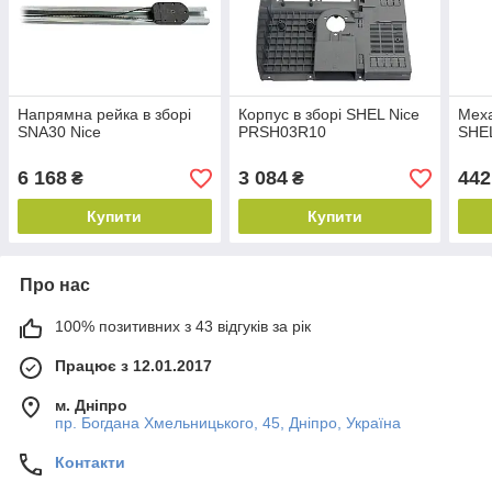
Напрямна рейка в зборі
Корпус в зборі SHEL Nice
Меха
SNA30 Nice
PRSH03R10
SHE
6 168
3 084
442
₴
₴
Купити
Купити
Про нас
100% позитивних з 43 відгуків за рік
Працює з 12.01.2017
м. Дніпро
пр. Богдана Хмельницького, 45, Дніпро, Україна
Контакти