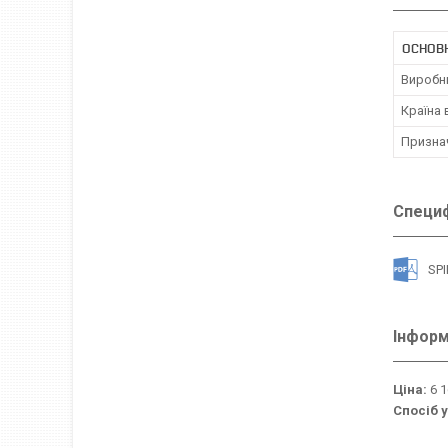
ОСНОВ
Виробн
Країна
Призна
Специф
SPI
Інформ
Ціна:
6 1
Спосіб 