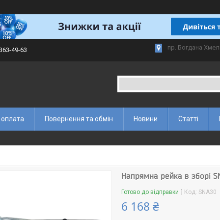
пр. Богдана Хмел
 363-49-63
 оплата
Повернення та обмін
Новини
Статті
Напрямна рейка в зборі S
Готово до відправки
Код:
SNA30
6 168 ₴