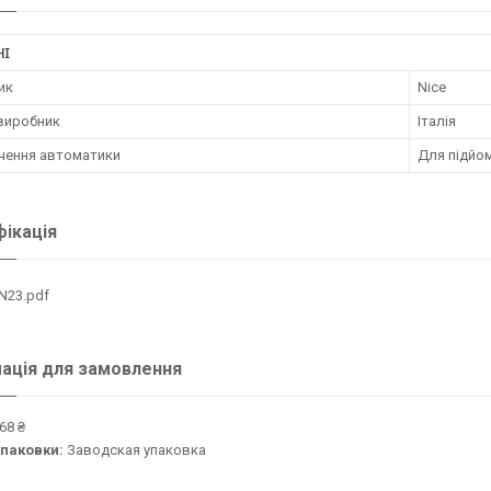
НІ
ик
Nice
 виробник
Італія
чення автоматики
Для підйом
ікація
N23.pdf
ація для замовлення
68 ₴
упаковки:
Заводская упаковка