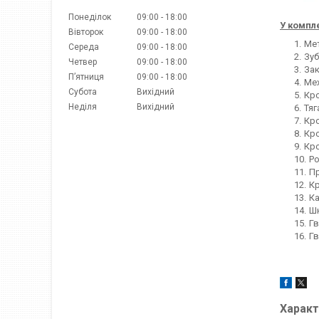
Понеділок
09:00
18:00
У компл
Вівторок
09:00
18:00
Ме
Середа
09:00
18:00
Зуб
Четвер
09:00
18:00
Зак
Пʼятниця
09:00
18:00
Мех
Субота
Вихідний
Кро
Неділя
Вихідний
Тяг
Кро
Кр
Кр
Ро
П
Кр
Ка
Ш
Гв
Гв
Характ