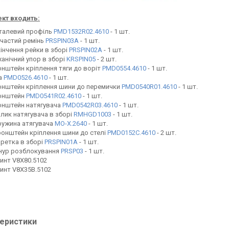
ект входить:
талевий профіль
PMD1532R02.4610
- 1 шт.
частий ремінь
PRSPIN03A
- 1 шт.
інчення рейки в зборі
PRSPIN02A
- 1 шт.
анічний упор в зборі
KRSPIN05
- 2 шт.
нштейн кріплення тяги до воріт
PMD0554.4610
- 1 шт.
а
PMD0526.4610
- 1 шт.
нштейн кріплення шини до перемички
PMD0540R01.4610
- 1 шт.
онштейн
PMD0541R02.4610
- 1 шт.
онштейн натягувача
PMD0542R03.4610
- 1 шт.
лик натягувача в зборі
RMHGD1003
- 1 шт.
ружина атягувача
MO-X.2640
- 1 шт.
онштейн кріплення шини до стелі
PMD0152C.4610
- 2 шт.
ретка в зборі
PRSPIN01A
- 1 шт.
нур розблокування
PRSP03
- 1 шт.
инт V8X80.5102
инт V8X35B.5102
еристики