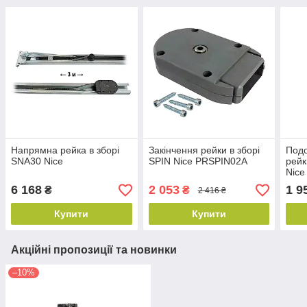
Напрямна рейка в зборі
Закінчення рейки в зборі
Подо
SNA30 Nice
SPIN Nice PRSPIN02A
рейк
Nice
6 168
2 053
1 9
₴
₴
2 416 ₴
Купити
Купити
Акційні пропозиції та новинки
–10%