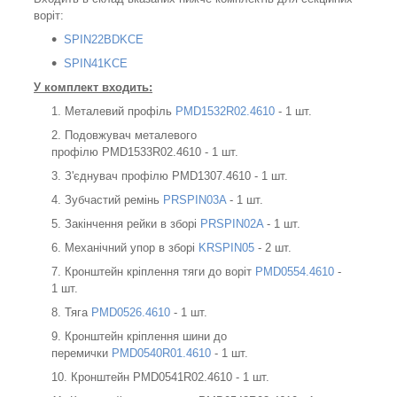
воріт:
SPIN22BDKCE
SPIN41KCE
У комплект входить:
Металевий профіль
PMD1532R02.4610
- 1 шт.
Подовжувач металевого
профілю PMD1533R02.4610 - 1 шт.
З'єднувач профілю PMD1307.4610 - 1 шт.
Зубчастий ремінь
PRSPIN03A
- 1 шт.
Закінчення рейки в зборі
PRSPIN02A
- 1 шт.
Механічний упор в зборі
KRSPIN05
- 2 шт.
Кронштейн кріплення тяги до воріт
PMD0554.4610
-
1 шт.
Тяга
PMD0526.4610
- 1 шт.
Кронштейн кріплення шини до
перемички
PMD0540R01.4610
- 1 шт.
Кронштейн PMD0541R02.4610 - 1 шт.