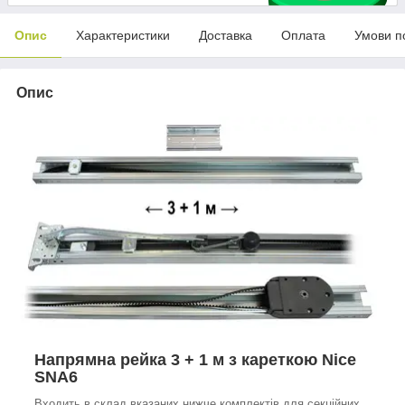
Опис
Характеристики
Доставка
Оплата
Умови п
Опис
Напрямна рейка 3 + 1 м з кареткою Nice
SNA6
Входить в склад вказаних нижче комплектів для секційних