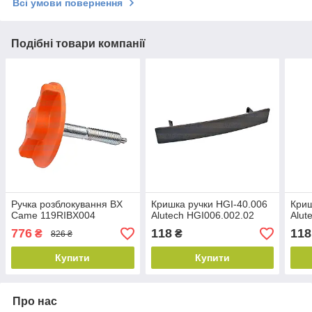
Всі умови повернення
Подібні товари компанії
Ручка розблокування BX
Кришка ручки HGI-40.006
Криш
Came 119RIBX004
Alutech HGI006.002.02
Alut
776
118
118
₴
₴
826 ₴
Купити
Купити
Про нас