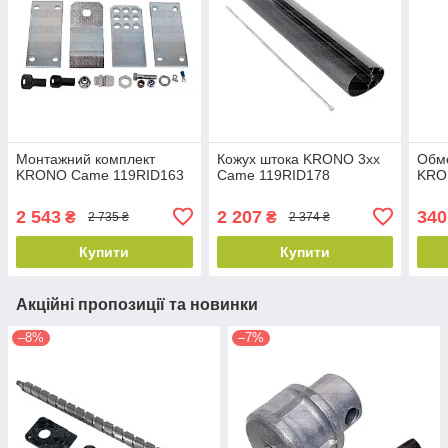
Монтажний комплект
Кожух штока KRONO 3xx
Обме
KRONO Came 119RID163
Came 119RID178
KRO
2 543
2 207
340
₴
₴
2 735 ₴
2 374 ₴
Купити
Купити
Акційні пропозиції та новинки
–8%
–7%