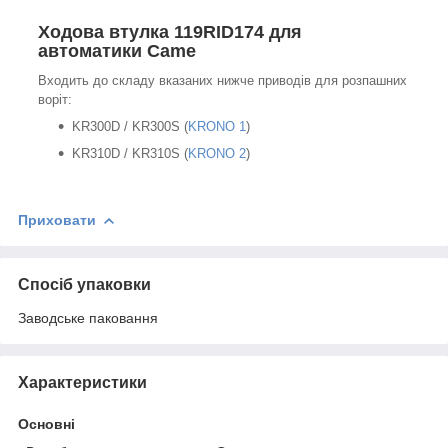
Ходова втулка 119RID174 для
автоматики Came
Входить до складу вказаних нижче приводів для розпашних
воріт:
KR300D / KR300S (
KRONO 1
)
KR310D / KR310S (
KRONO 2
)
Приховати
Спосіб упаковки
Заводське паковання
Характеристики
Основні