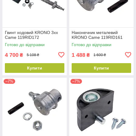
Гвинт ходовий KRONO 3xx
Наконечник металевий
Came 119RID172
KRONO Came 119RID161
Готово до відправки
Готово до відправки
4 700
1 488
₴
₴
5 108 ₴
1 600 ₴
Купити
Купити
–7%
–7%