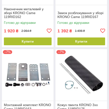
Наконечник металевий у
зборі KRONO Came
Замок розблокування у зборі
119RID162
KRONO Came 119RID167
Готово до відправки
Готово до відправки
1 920
1 392
₴
₴
2 064 ₴
1 496 ₴
Купити
Купити
–7%
–7%
Монтажний комплект KRONO
Кожух гвинта KRONO 3xx
Came 119RID163
Came 119RID175