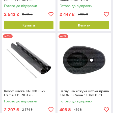
Готово до відправки
Готово до відправки
2 543
2 447
₴
₴
2 735 ₴
2 632 ₴
Купити
Купити
–7%
–7%
Кожух штока KRONO 3xx
Заглушка кожуха штока права
Came 119RID178
KRONO Came 119RID179
Готово до відправки
Готово до відправки
2 207
408
₴
₴
2 374 ₴
439 ₴