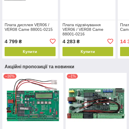
Плата дисплея VER06 /
Плата підсвічування
Плат
VER08 Came 88001-0215
VER06 / VER08 Came
Cam
88001-0216
4 799
4 283
14 
₴
₴
Купити
Купити
Акційні пропозиції та новинки
–16%
–1%