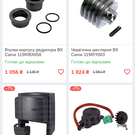
Втулка корпусу редуктора BX
Черв'ячна шестерня BX
Came 119RIBX058
Came 119RIY003
Готово до відправки
Готово до відправки
1 056
1 824
₴
₴
1 135 ₴
1 961 ₴
–7%
–7%