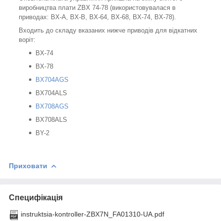
виробництва плати ZBX 74-78 (використовувалася в
приводах: BX-A, BX-B, BX-64, BX-68, BX-74, BX-78).
Входить до складу вказаних нижче приводів для відкатних
воріт:
BX-74
BX-78
BX704AGS
BX704ALS
BX708AGS
BX708ALS
BY-2
Приховати
Специфікація
instruktsia-kontroller-ZBX7N_FA01310-UA.pdf