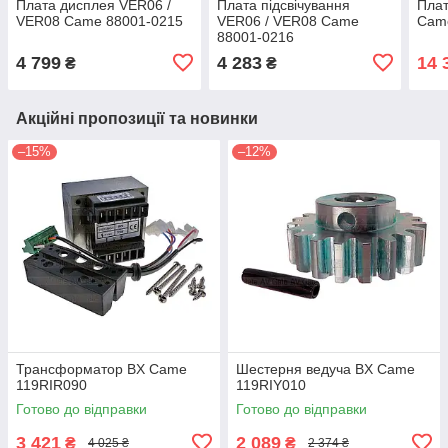
Плата дисплея VER06 /
Плата підсвічування
Плат
VER08 Came 88001-0215
VER06 / VER08 Came
Cam
88001-0216
4 799
4 283
14 
₴
₴
Акційні пропозиції та новинки
–15%
–12%
Трансформатор BX Came
Шестерня ведуча BX Came
119RIR090
119RIY010
Готово до відправки
Готово до відправки
3 421
2 089
₴
₴
4 025 ₴
2 374 ₴