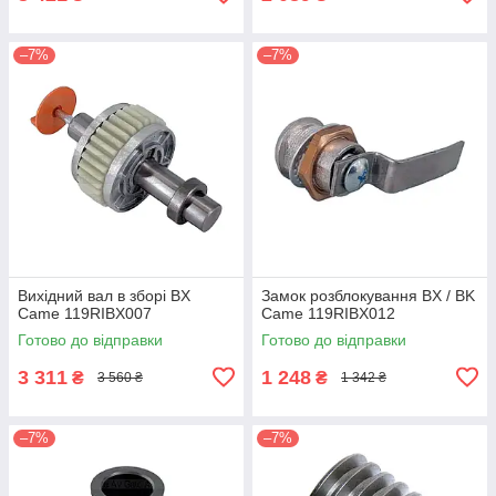
–7%
–7%
Вихідний вал в зборі BX
Замок розблокування BX / BK
Came 119RIBX007
Came 119RIBX012
Готово до відправки
Готово до відправки
3 311
1 248
₴
₴
3 560 ₴
1 342 ₴
–7%
–7%