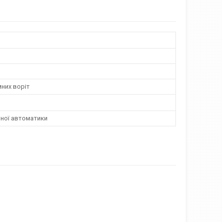
них воріт
мної автоматики