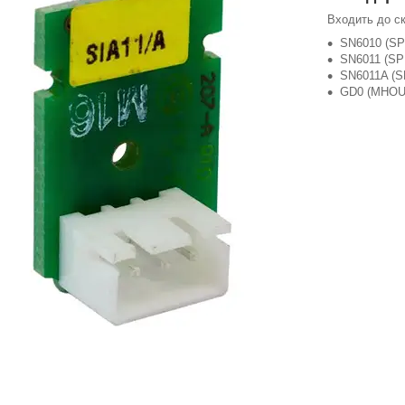
Входить до ск
SN6010 (SP
SN6011 (SP
SN6011A (S
GD0 (MHOU