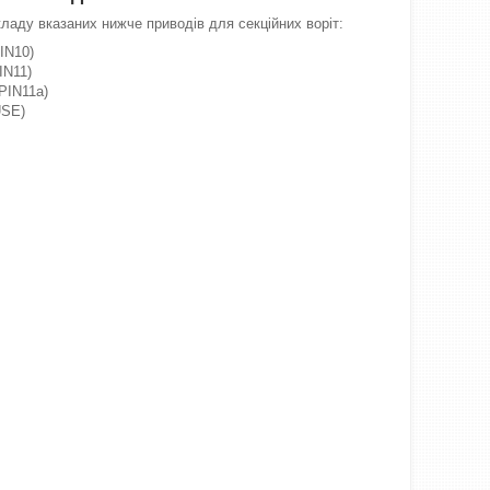
ладу вказаних нижче приводів для секційних воріт:
IN10)
IN11)
PIN11a)
SE)