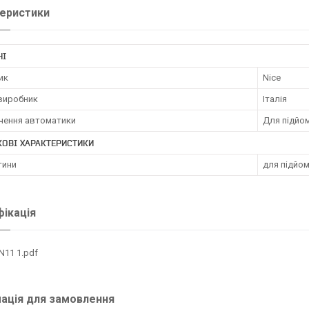
еристики
НІ
ик
Nice
 виробник
Італія
чення автоматики
Для підйом
ОВІ ХАРАКТЕРИСТИКИ
тини
для підйо
ікація
N11 1.pdf
ація для замовлення