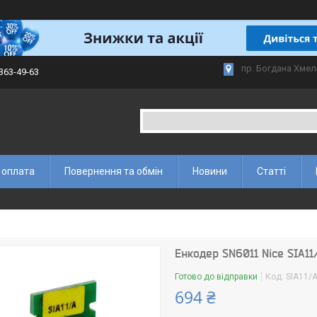
пр. Богдана Хмел
 363-49-63
 оплата
Повернення та обмін
Новини
Статті
Енкодер SN6011 Nice SIA11
Готово до відправки
Код:
SIA11/
694 ₴