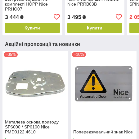
комплекті HOPP Nice
Nice PRRB03B
SPIN
PRHO07
3 444
3 495
2 0
₴
₴
Купити
Купити
Акційні пропозиції та новинки
–35%
–10%
Металева основа приводу
SP6000 / SP6100 Nice
PMD0122.4610
Попереджувальний знак Nice