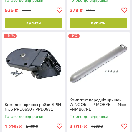
Готово до відправки
Готово до відправки
535
278
₴
₴
822 ₴
308 ₴
Купити
Купити
–10%
–6%
Комплект передніх кришок
Комплект кришок рейки SPIN
WINGO5xxx / MOBY5xxx Nice
Nice PPD0530 / PPD0531
PRMB07FL
Готово до відправки
Готово до відправки
1 295
4 010
₴
₴
1 439 ₴
4 266 ₴