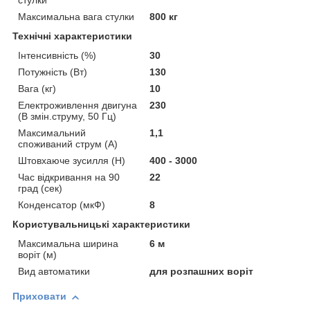
стулки
Максимальна вага стулки
800 кг
Технічні характеристики
Інтенсивність (%)
30
Потужність (Вт)
130
Вага (кг)
10
Електроживлення двигуна
230
(В змін.струму, 50 Гц)
Максимальний
1,1
споживаний струм (А)
Штовхаюче зусилля (Н)
400 - 3000
Час відкривання на 90
22
град (сек)
Конденсатор (мкФ)
8
Користувальницькі характеристики
Максимальна ширина
6 м
воріт (м)
Вид автоматики
для розпашних воріт
Приховати