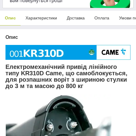
Опис
Характеристики
Доставка
Оплата
Умови п
Опис
Електромеханічний привід лінійного
типу KR310D
Came, що самоблокується,
для розпашних воріт з шириною стулки
до 3 м та масою до 800 кг