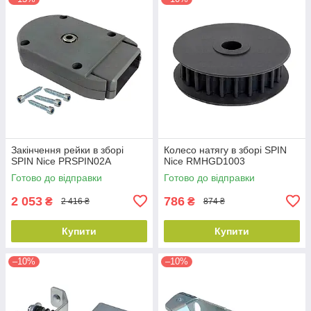
Закінчення рейки в зборі
Колесо натягу в зборі SPIN
SPIN Nice PRSPIN02A
Nice RMHGD1003
Готово до відправки
Готово до відправки
2 053
786
₴
₴
2 416 ₴
874 ₴
Купити
Купити
–10%
–10%