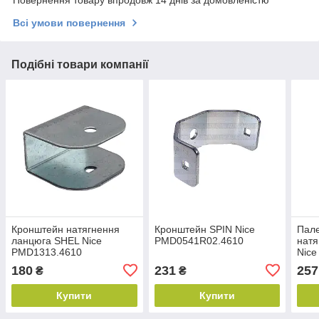
Всі умови повернення
Подібні товари компанії
Кронштейн натягнення
Кронштейн SPIN Nice
Пал
ланцюга SHEL Nice
PMD0541R02.4610
натя
PMD1313.4610
Nic
180
231
257
₴
₴
Купити
Купити