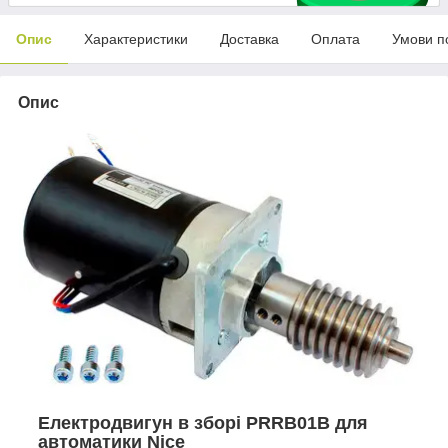
Опис
Характеристики
Доставка
Оплата
Умови п
Опис
Електродвигун в зборі PRRB01B для
автоматики Nice