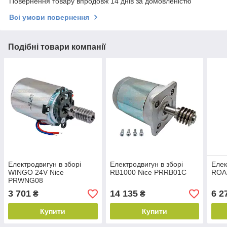
Повернення товару впродовж 14 днів за домовленістю
Всі умови повернення
Подібні товари компанії
Електродвигун в зборі
Електродвигун в зборі
Елек
WINGO 24V Nice
RB1000 Nice PRRB01C
ROA
PRWNG08
3 701
14 135
6 2
₴
₴
Купити
Купити