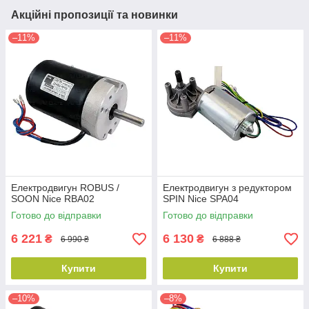
Акційні пропозиції та новинки
–11%
–11%
Електродвигун ROBUS /
Електродвигун з редуктором
SOON Nice RBA02
SPIN Nice SPA04
Готово до відправки
Готово до відправки
6 221
6 130
₴
₴
6 990 ₴
6 888 ₴
Купити
Купити
–10%
–8%