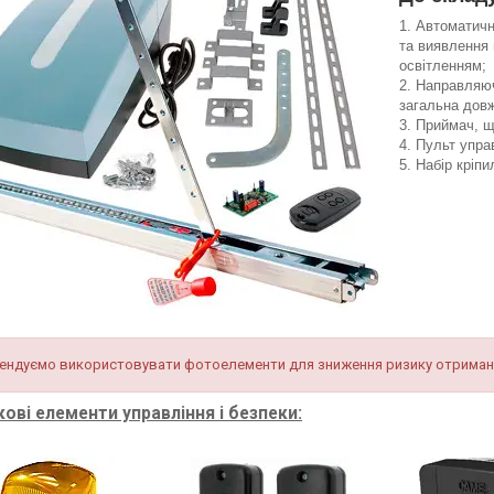
Автоматичн
та виявлення
освітленням;
Направляюч
загальна дов
Приймач, щ
Пульт упра
Набір кріп
ендуємо використовувати фотоелементи для зниження ризику отриман
ові елементи управління і безпеки: