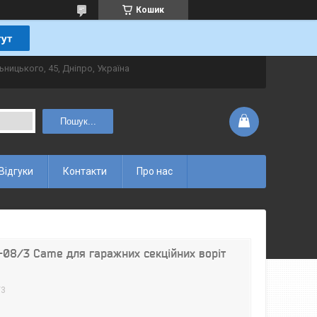
Кошик
ьницького, 45, Дніпро, Україна
Пошук...
Відгуки
Контакти
Про нас
-08/3 Came для гаражних секційних воріт
/3