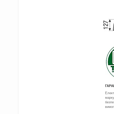
ГАРА
Елект
марк
безпе
вимог