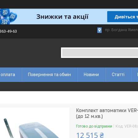
пр. Богдана Хмел
 363-49-63
 оплата
Повернення та обмін
Новини
Статті
Комплект автоматики VER
(до 12 м.кв.)
Готово до відправки
Код:
VER-08
12 515 ₴