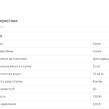
еристики
НІ
ик
Came
 виробник
Італія
чення автоматики
Для підйом
альна висота стулки
3.2 м
полотна воріт
12 кв.м
ть руху стулки
8 м/хв
 захисту IP
20
ість
150 Вт
а живлення
220 В