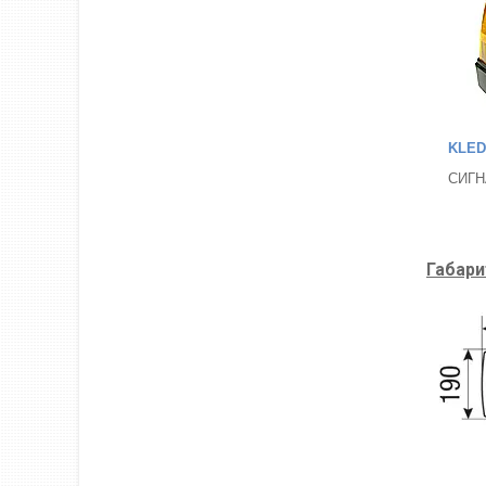
KLED
СИГН
Габари