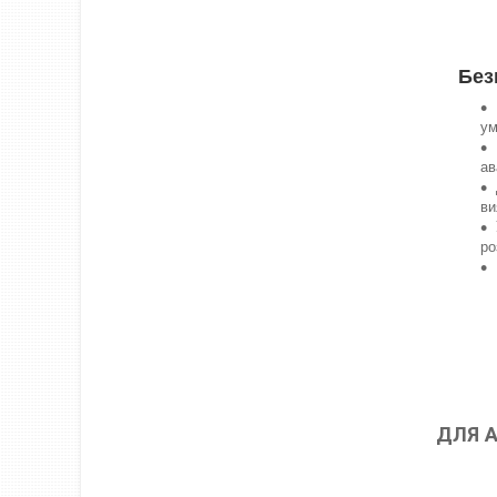
Без
ум
ав
ви
ро
ДЛЯ А