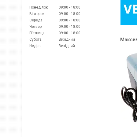
Понеділок
09:00
18:00
Вівторок
09:00
18:00
Середа
09:00
18:00
Четвер
09:00
18:00
Пʼятниця
09:00
18:00
Максим
Субота
Вихідний
Неділя
Вихідний