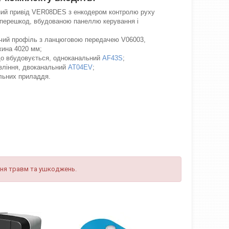
ий привід VER08DES з енкодером контролю руху
 перешкод, вбудованою панеллю керування і
ий профіль з ланцюговою передачею V06003,
жина 4020 мм;
о вбудовується, одноканальний
AF43S
;
вління, двоканальний
AT04EV
;
ильних приладдя.
ня травм та ушкоджень.