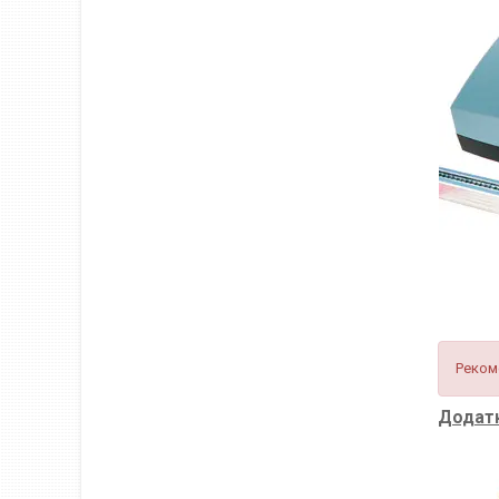
Реком
Додатк