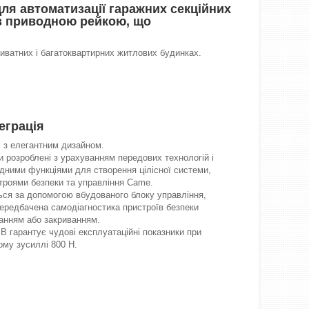
ля автоматизації гаражних секційних
 з приводною рейкою, що
риватних і багатоквартирних житлових будинках.
еграція
 з елегантним дизайном.
и розроблені з урахуванням передових технологій і
ідними функціями для створення цілісної системи,
троями безпеки та управління Came.
ся за допомогою вбудованого блоку управління,
передбачена самодіагностика пристроїв безпеки
анням або закриванням.
В гарантує чудові експлуатаційні показники при
му зусиллі 800 Н.