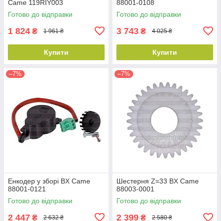
Came 119RIY003
88001-0108
Готово до відправки
Готово до відправки
1 824
3 743
₴
₴
1 961 ₴
4 025 ₴
Купити
Купити
–7%
–7%
Енкодер у зборі BX Came
Шестерня Z=33 BX Came
88001-0121
88003-0001
Готово до відправки
Готово до відправки
2 447
2 399
₴
₴
2 632 ₴
2 580 ₴