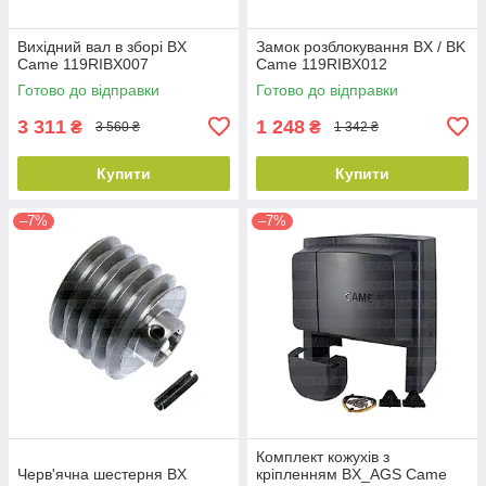
Вихідний вал в зборі BX
Замок розблокування BX / BK
Came 119RIBX007
Came 119RIBX012
Готово до відправки
Готово до відправки
3 311
1 248
₴
₴
3 560 ₴
1 342 ₴
Купити
Купити
–7%
–7%
Комплект кожухів з
Черв'ячна шестерня BX
кріпленням BX_AGS Came