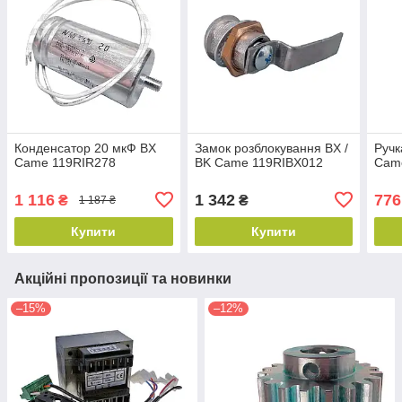
Конденсатор 20 мкФ BX
Замок розблокування BX /
Ручк
Came 119RIR278
BK Came 119RIBX012
Cam
1 116
1 342
776
₴
₴
1 187 ₴
Купити
Купити
Акційні пропозиції та новинки
–15%
–12%