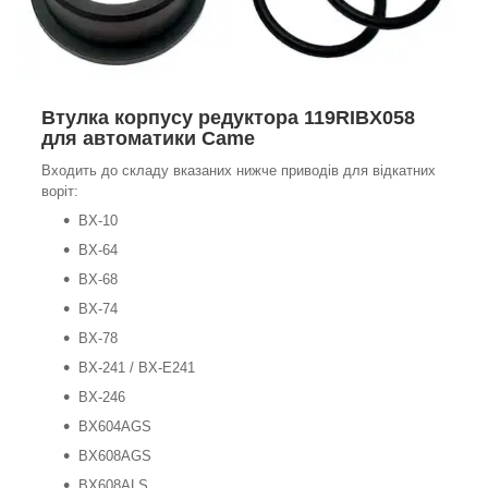
Втулка корпусу редуктора 119RIBX058
для автоматики Came
Входить до складу вказаних нижче приводів для відкатних
воріт:
BX-10
BX-64
BX-68
BX-74
BX-78
BX-241 / BX-E241
BX-246
BX604AGS
BX608AGS
BX608ALS