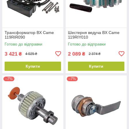
Трансформатор BX Came
Шестерня ведуча BX Came
119RIR090
119RIY010
Готово до відправки
Готово до відправки
3 421
2 089
₴
₴
4 025 ₴
2 374 ₴
Купити
Купити
–7%
–7%