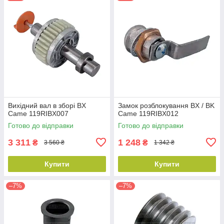
Вихідний вал в зборі BX
Замок розблокування BX / BK
Came 119RIBX007
Came 119RIBX012
Готово до відправки
Готово до відправки
3 311
1 248
₴
₴
3 560 ₴
1 342 ₴
Купити
Купити
–7%
–7%