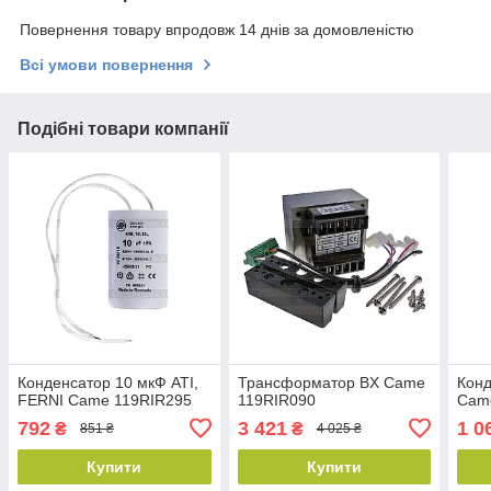
Повернення товару впродовж 14 днів за домовленістю
Всі умови повернення
Подібні товари компанії
Конденсатор 10 мкФ ATI,
Трансформатор BX Came
Конд
FERNI Came 119RIR295
119RIR090
Cam
792
3 421
1 0
₴
₴
851 ₴
4 025 ₴
Купити
Купити