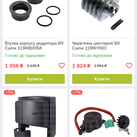
Втулка корпусу редуктора BX
Черв'ячна шестерня BX
Came 119RIBX058
Came 119RIY003
Готово до відправки
Готово до відправки
1 056
1 824
₴
₴
1 135 ₴
1 961 ₴
Купити
Купити
–7%
–7%