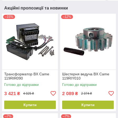
Акційні пропозиції та новинки
–15%
–12%
Трансформатор BX Came
Шестерня ведуча BX Came
119RIR090
119RIY010
Готово до відправки
Готово до відправки
3 421
2 089
₴
₴
4 025 ₴
2 374 ₴
Купити
Купити
–7%
–7%