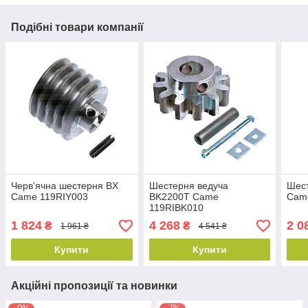
Подібні товари компанії
Черв'ячна шестерня BX
Шестерня ведуча
Шест
Came 119RIY003
BK2200T Came
Cam
119RIBK010
1 824
4 268
2 0
₴
₴
1 961 ₴
4 541 ₴
Купити
Купити
Акційні пропозиції та новинки