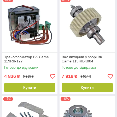
–9%
–7%
Трансформатор BK Came
Вал вихідний у зборі BK
119RIR127
Came 119RIBK004
Готово до відправки
Готово до відправки
4 836
7 918
₴
₴
5 315 ₴
8 514 ₴
Купити
Купити
–7%
–6%