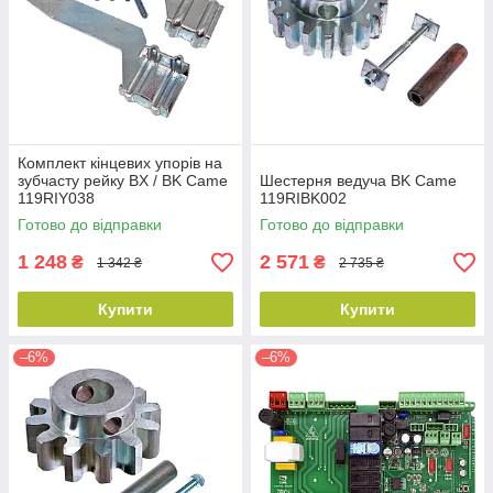
Комплект кінцевих упорів на
зубчасту рейку BX / BK Came
Шестерня ведуча BK Came
119RIY038
119RIBK002
Готово до відправки
Готово до відправки
1 248
2 571
₴
₴
1 342 ₴
2 735 ₴
Купити
Купити
–6%
–6%