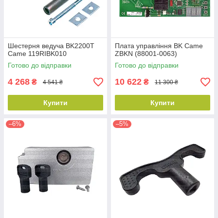
Шестерня ведуча BK2200T
Плата управління BK Came
Came 119RIBK010
ZBKN (88001-0063)
Готово до відправки
Готово до відправки
4 268
10 622
₴
₴
4 541 ₴
11 300 ₴
Купити
Купити
–6%
–5%