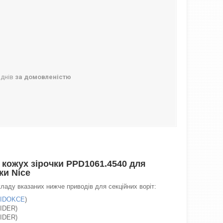
 днів
за домовленістю
 кожух зірочки PPD1061.4540 для
ки Nice
ладу вказаних нижче приводів для секційних воріт:
IDOKCE
)
IDER)
IDER)