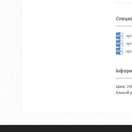
Специф
spi
spi
spi
Інформ
Ціна:
288
Спосіб 