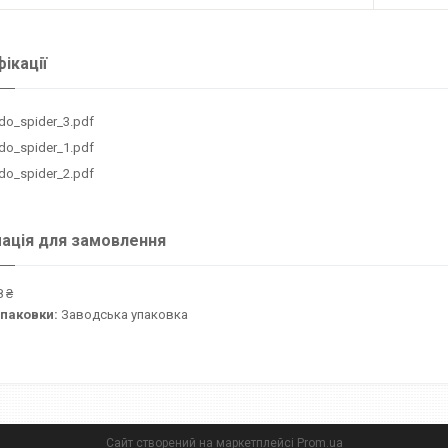
ікації
do_spider_3.pdf
do_spider_1.pdf
do_spider_2.pdf
ація для замовлення
 ₴
упаковки:
Заводська упаковка
Сайт створений на маркетплейсі
Prom.ua