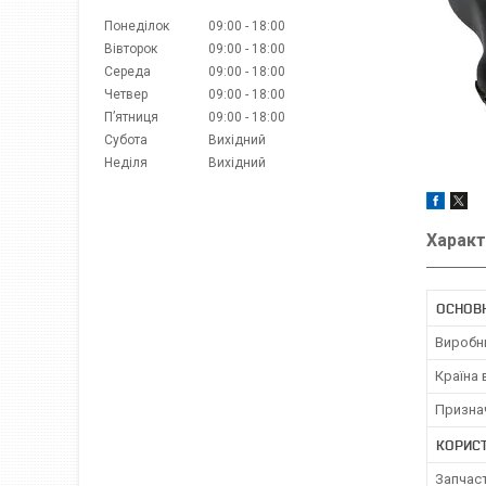
Понеділок
09:00
18:00
Вівторок
09:00
18:00
Середа
09:00
18:00
Четвер
09:00
18:00
Пʼятниця
09:00
18:00
Субота
Вихідний
Неділя
Вихідний
Характ
ОСНОВ
Виробн
Країна
Призна
КОРИС
Запчас