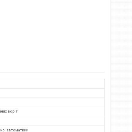
них воріт
мної автоматики