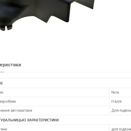
еристики
НІ
ик
Nice
 виробник
Італія
чення автоматики
Для підйом
ТУВАЛЬНИЦЬКІ ХАРАКТЕРИСТИКИ
тини
для підйо