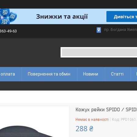
пр. Богдана Хмел
 363-49-63
 оплата
Повернення та обмін
Новини
Статті
Кожух рейки SPIDO / SPID
Немає в наявності
Код:
PPD1061
288 ₴