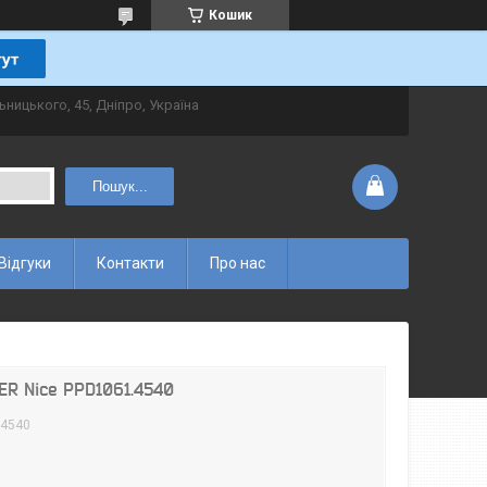
Кошик
ьницького, 45, Дніпро, Україна
Пошук...
Відгуки
Контакти
Про нас
ER Nice PPD1061.4540
.4540