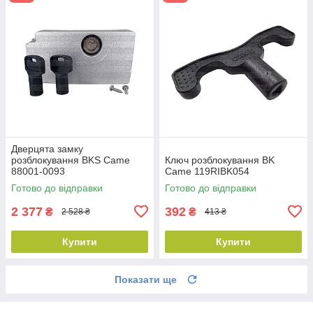
Дверцята замку
розблокування BKS Came
Ключ розблокування BK
88001-0093
Came 119RIBK054
Готово до відправки
Готово до відправки
2 377
392
₴
₴
2 528 ₴
413 ₴
Купити
Купити
Показати ще