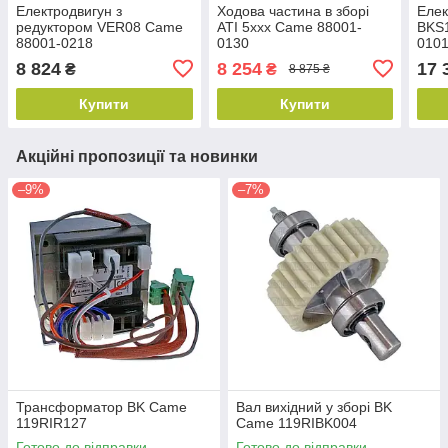
Електродвигун з
Ходова частина в зборі
Елек
редуктором VER08 Came
ATI 5xxx Came 88001-
BKS
88001-0218
0130
010
8 824
8 254
17 
₴
₴
8 875 ₴
Купити
Купити
Акційні пропозиції та новинки
–9%
–7%
Трансформатор BK Came
Вал вихідний у зборі BK
119RIR127
Came 119RIBK004
Готово до відправки
Готово до відправки