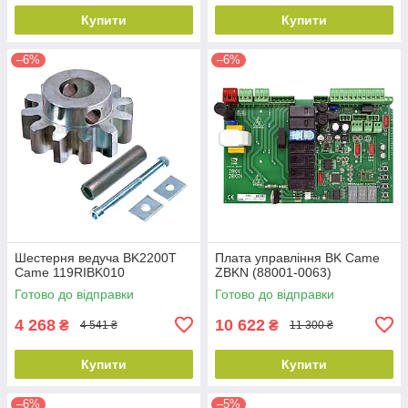
Купити
Купити
–6%
–6%
Шестерня ведуча BK2200T
Плата управління BK Came
Came 119RIBK010
ZBKN (88001-0063)
Готово до відправки
Готово до відправки
4 268
10 622
₴
₴
4 541 ₴
11 300 ₴
Купити
Купити
–6%
–5%