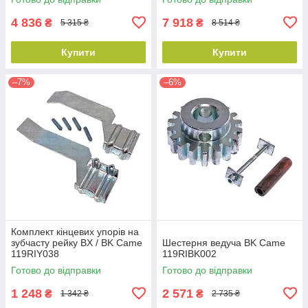
4 836
7 918
₴
₴
5 315 ₴
8 514 ₴
Купити
Купити
–7%
–6%
Комплект кінцевих упорів на
зубчасту рейку BX / BK Came
Шестерня ведуча BK Came
119RIY038
119RIBK002
Готово до відправки
Готово до відправки
1 248
2 571
₴
₴
1 342 ₴
2 735 ₴