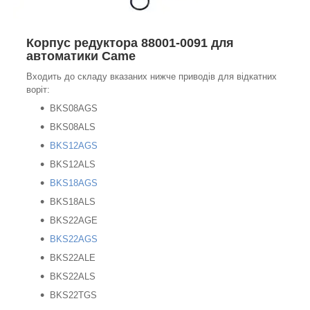
Корпус редуктора 88001-0091 для
автоматики Came
Входить до складу вказаних нижче приводів для відкатних
воріт:
BKS08AGS
BKS08ALS
BKS12AGS
BKS12ALS
BKS18AGS
BKS18ALS
BKS22AGE
BKS22AGS
BKS22ALE
BKS22ALS
BKS22TGS