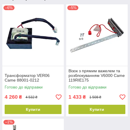
–6%
–5%
Візок з прямим важелем та
Трансформатор VER06
розблокуванням V6000 Came
Came 88001-0212
119RIE175
Готово до відправки
Готово до відправки
4 260
1 433
₴
₴
4 532 ₴
1 508 ₴
Купити
Купити
–1%