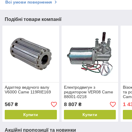
Всі умови повернення
Подібні товари компанії
Адаптер ведучого валу
Електродвигун з
Візо
V6000 Came 119RIE169
редуктором VER08 Came
та р
88001-0218
Cam
567
8 807
1 4
₴
₴
Купити
Купити
Акційні пропозиції та новинки