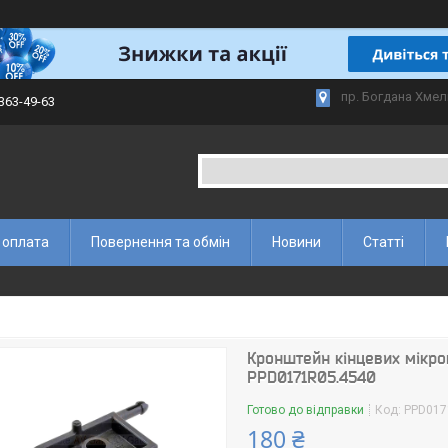
пр. Богдана Хмел
 363-49-63
 оплата
Повернення та обмін
Новини
Статті
Кронштейн кінцевих мікро
PPD0171R05.4540
Готово до відправки
Код:
PPD017
180 ₴