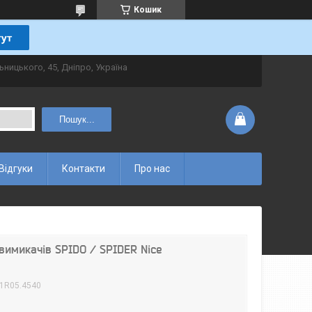
Кошик
ьницького, 45, Дніпро, Україна
Пошук...
Відгуки
Контакти
Про нас
вимикачів SPIDO / SPIDER Nice
1R05.4540