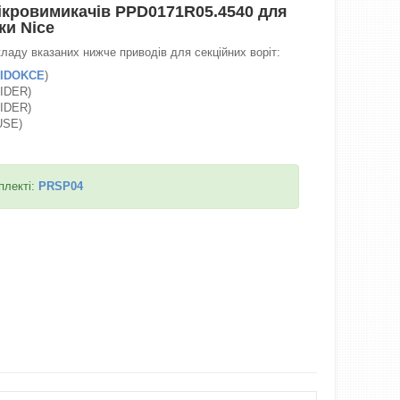
ікровимикачів PPD0171R05.4540 для
ки Nice
ладу вказаних нижче приводів для секційних воріт:
IDOKCE
)
IDER)
IDER)
USE)
плекті:
PRSP04