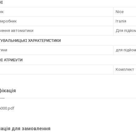
НІ
ик
Nice
 виробник
Італія
чення автоматики
Для підйом
ТУВАЛЬНИЦЬКІ ХАРАКТЕРИСТИКИ
тини
для підйо
І АТРИБУТИ
Комплект
ікація
6000.pdf
ація для замовлення