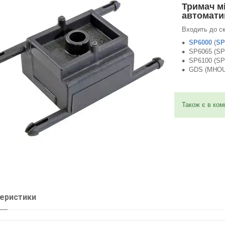
Тримач м
автомати
Входить до ск
SP6000
(
SP
SP6065 (SP
SP6100 (SP
GDS (MHO
Також є в ком
еристики