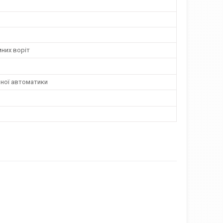
них воріт
мної автоматики