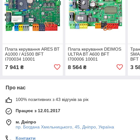
Плата керування ARES BT
Плата керування DEIMOS
Тра
A1000 / A1500 BFT
ULTRA BT A600 BFT
SMA
I700034 10001
I700006 10001
BFT 
7 941
8 564
3 5
₴
₴
Про нас
100% позитивних з 43 відгуків за рік
Працює з 12.01.2017
м. Дніпро
пр. Богдана Хмельницького, 45, Дніпро, Україна
Контакти