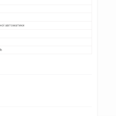
тної автоматики
0h