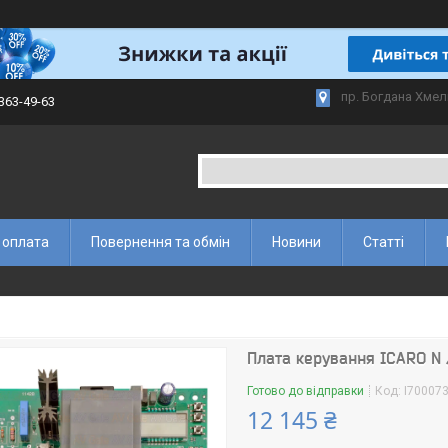
пр. Богдана Хмел
 363-49-63
 оплата
Повернення та обмін
Новини
Статті
Плата керування ICARO N 
Готово до відправки
Код:
I70007
12 145 ₴