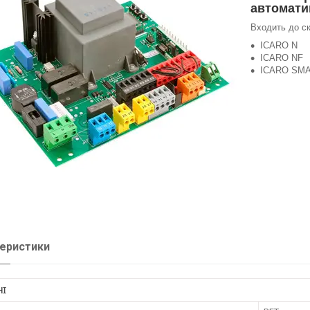
автомати
Входить до ск
ICARO N
ICARO NF
ICARO SMA
еристики
НІ