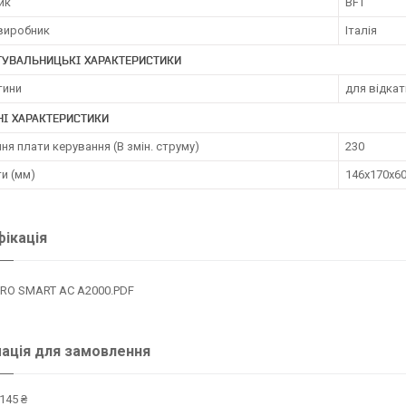
ик
BFT
 виробник
Італія
ТУВАЛЬНИЦЬКІ ХАРАКТЕРИСТИКИ
тини
для відка
НІ ХАРАКТЕРИСТИКИ
я плати керування (В змін. струму)
230
и (мм)
146х170х6
ікація
ARO SMART AC A2000.PDF
ація для замовлення
145 ₴