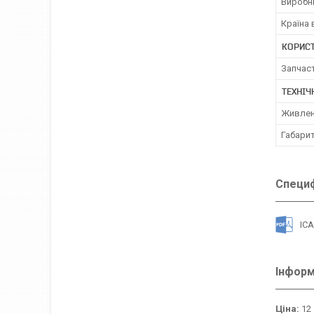
Виробн
Країна
КОРИС
Запчас
ТЕХНІЧ
Живленн
Габарит
Специф
IC
Інформ
Ціна:
12 