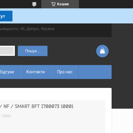
Кошик
ьницького, 45, Дніпро, Україна
Пошук...
Відгуки
Контакти
Про нас
/ NF / SMART BFT I700073 10001
3 10001