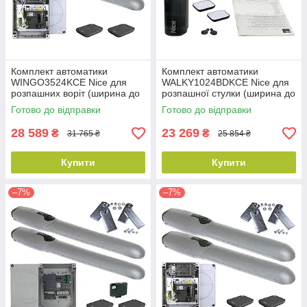
Комплект автоматики
Комплект автоматики
WINGO3524KCE Nice для
WALKY1024BDKCE Nice для
розпашних воріт (ширина до
розпашної стулки (ширина до
7 м)
1,8 м)
Готово до відправки
Готово до відправки
28 589
23 269
₴
₴
31 765 ₴
25 854 ₴
Купити
Купити
–7%
–7%