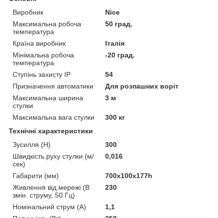
Виробник
Nice
Максимальна робоча
50 град.
температура
Країна виробник
Італія
Мінімальна робоча
-20 град.
температура
Ступінь захисту IP
54
Призначення автоматики
Для розпашних воріт
Максимальна ширина
3 м
стулки
Максимальна вага стулки
300 кг
Технічні характеристики
Зусилля (H)
300
Швидкість руху стулки (м/
0,016
сек)
Габарити (мм)
700х100х177һ
Живлення від мережі (В
230
змін. струму, 50 Гц)
Номінальний струм (А)
1,1