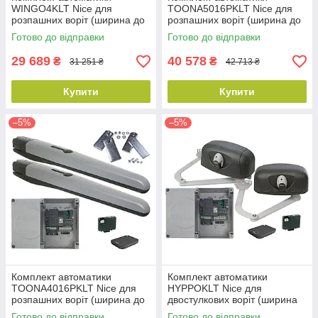
WINGO4KLT Nice для
TOONA5016PKLT Nice для
розпашних воріт (ширина до
розпашних воріт (ширина до
4 м)
10 м)
Готово до відправки
Готово до відправки
29 689
40 578
₴
₴
31 251 ₴
42 713 ₴
Купити
Купити
–5%
–5%
Комплект автоматики
Комплект автоматики
TOONA4016PKLT Nice для
HYPPOKLT Nice для
розпашних воріт (ширина до
двостулкових воріт (ширина
6 м)
до 6 м)
Готово до відправки
Готово до відправки