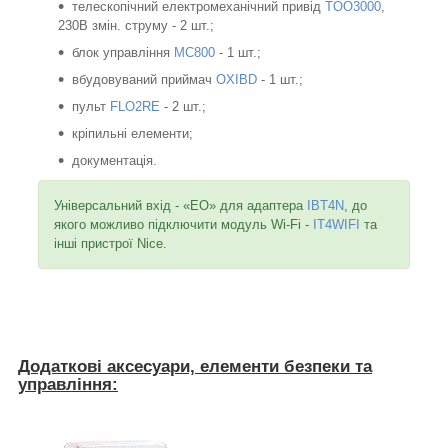
телескопічний електромеханічний привід
TOO3000
,
230В змін. струму - 2 шт.;
блок управління
MC800
- 1 шт.;
вбудовуваний приймач
OXIBD
- 1 шт.;
пульт
FLO2RE
- 2 шт.;
кріпильні елементи;
документація.
Універсальний вхід - «EO» для адаптера
IBT4N
, до
якого можливо підключити модуль Wi-Fi -
IT4WIFI
та
інші пристрої Nice.
Додаткові аксесуари, елементи безпеки та
управління: