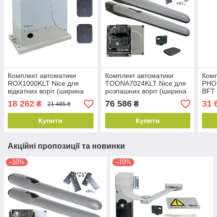
Комплект автоматики
Комплект автоматики
Комп
ROX1000KLT Nice для
TOONA7024KLT Nice для
PHO
відкатних воріт (ширина
розпашних воріт (ширина
BFT 
до 6 м)
до 14 м)
(шир
18 262
76 586
31 
₴
₴
21 485 ₴
Купити
Купити
Акційні пропозиції та новинки
–10%
–10%