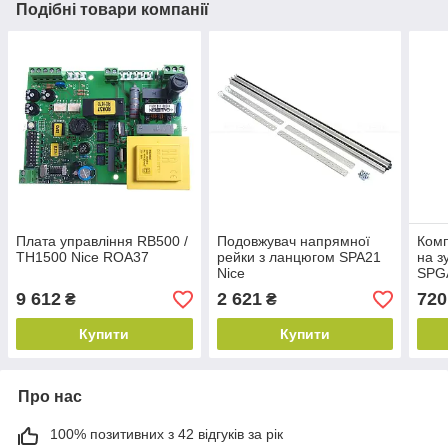
Подібні товари компанії
Плата управління RB500 /
Подовжувач напрямної
Комп
TH1500 Nice ROA37
рейки з ланцюгом SPA21
на з
Nice
SPG
9 612
2 621
720
₴
₴
Купити
Купити
Про нас
100% позитивних з 42 відгуків за рік