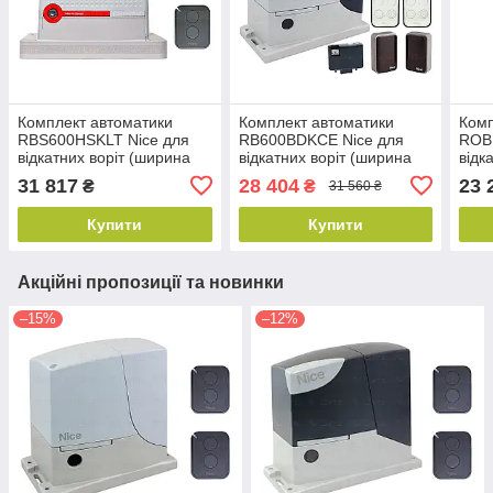
Комплект автоматики
Комплект автоматики
Комп
RBS600HSKLT Nice для
RB600BDKCE Nice для
ROB
відкатних воріт (ширина
відкатних воріт (ширина
відк
до 8 м)
до 8 м)
до 8
31 817
28 404
23 
₴
₴
31 560 ₴
Купити
Купити
Акційні пропозиції та новинки
–15%
–12%