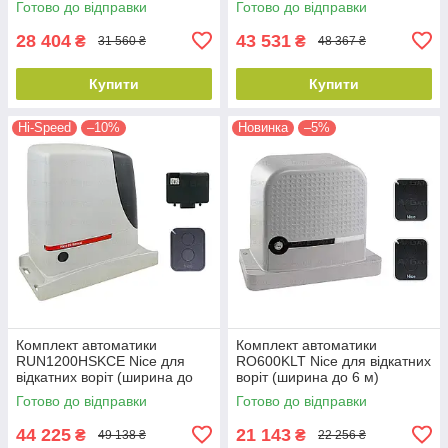
Готово до відправки
Готово до відправки
28 404
43 531
₴
₴
31 560 ₴
48 367 ₴
Купити
Купити
Hi-Speed
–10%
Новинка
–5%
Комплект автоматики
Комплект автоматики
RUN1200HSKCE Nice для
RO600KLT Nice для відкатних
відкатних воріт (ширина до
воріт (ширина до 6 м)
14 м)
Готово до відправки
Готово до відправки
44 225
21 143
₴
₴
49 138 ₴
22 256 ₴