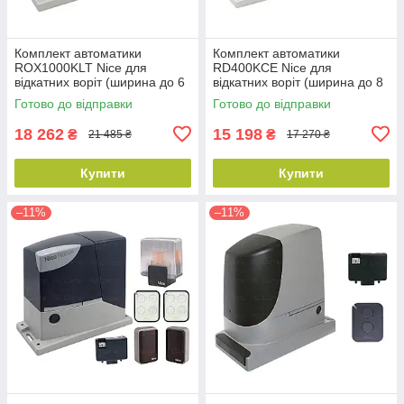
Комплект автоматики
Комплект автоматики
ROX1000KLT Nice для
RD400KCE Nice для
відкатних воріт (ширина до 6
відкатних воріт (ширина до 8
м)
м)
Готово до відправки
Готово до відправки
18 262
15 198
₴
₴
21 485 ₴
17 270 ₴
Купити
Купити
–11%
–11%