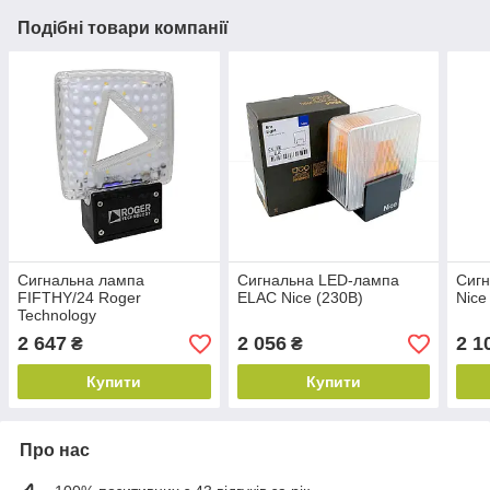
Подібні товари компанії
Сигнальна лампа
Сигнальна LED-лампа
Сигн
FIFTHY/24 Roger
ELAC Nice (230B)
Nice
Technology
2 647
2 056
2 1
₴
₴
Купити
Купити
Про нас