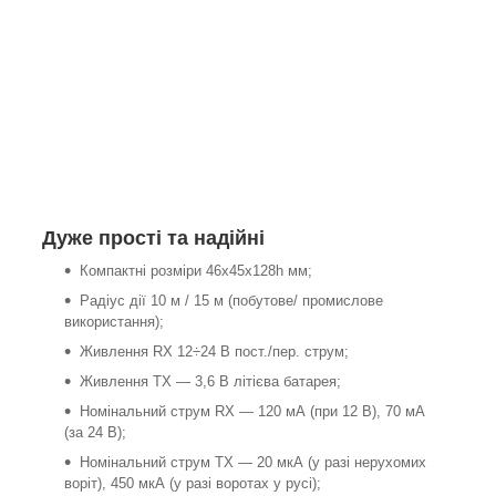
Дуже прості та надійні
Компактні розміри 46х45х128h мм;
Радіус дії 10 м / 15 м (побутове/ промислове
використання);
Живлення RX 12÷24 В пост./пер. струм;
Живлення TX — 3,6 В літієва батарея;
Номінальний струм RX — 120 мА (при 12 В), 70 мА
(за 24 В);
Номінальний струм TX — 20 мкА (у разі нерухомих
воріт), 450 мкА (у разі воротах у русі);