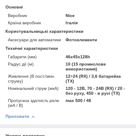
Основні
Виробник
Nice
Країна виробник
Італія
Користувальницькі характеристики
Аксесуари для автоматики
Фотоелементи
Технічні характеристики
Габарити (мм)
46х45х128һ
Радіус дії (м)
10 (15 промислове
використання)
Живлення (В пост./змін.
12÷24 (RX) / 3,6 батарейка
струму)
(TX)
Номінальний струм (мкА)
120 - 12В, 70 - 24В (RX) / 20 -
без руху, 450 - в русі (TX)
Пропускна здатність реле
max 500 / 48
(мА / В)
Приховати