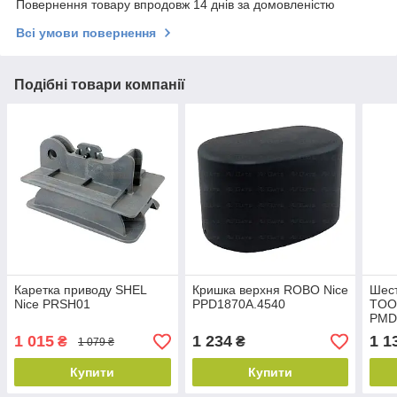
Повернення товару впродовж 14 днів за домовленістю
Всі умови повернення
Подібні товари компанії
Каретка приводу SHEL
Кришка верхня ROBO Nice
Шест
Nice PRSH01
PPD1870A.4540
TOO
PMD
1 015
1 234
1 1
₴
₴
1 079 ₴
Купити
Купити