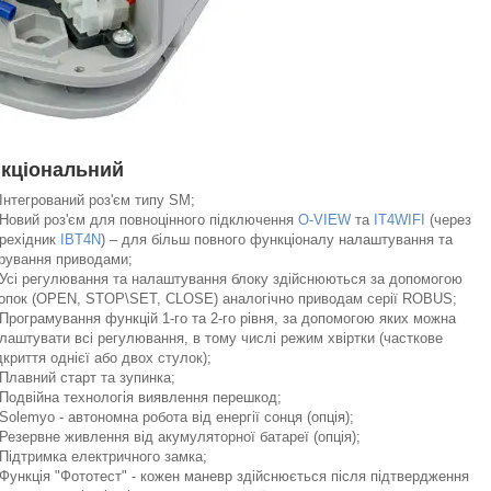
кціональний
Інтегрований роз'єм типу SM;
Новий роз'єм для повноцінного підключення
O-VIEW
та
IT4WIFI
(через
рехідник
IBT4N
) – для більш повного функціоналу налаштування та
рування приводами;
Усі регулювання та налаштування блоку здійснюються за допомогою
опок (OPEN, STOP\SET, CLOSE) аналогічно приводам серії ROBUS;
Програмування функцій 1-го та 2-го рівня, за допомогою яких можна
лаштувати всі регулювання, в тому числі режим хвіртки (часткове
дкриття однієї або двох стулок);
Плавний старт та зупинка;
Подвійна технологія виявлення перешкод;
Solemyo - автономна робота від енергії сонця (опція);
Резервне живлення від акумуляторної батареї (опція);
Підтримка електричного замка;
Функція "Фототест" - кожен маневр здійснюється після підтвердження