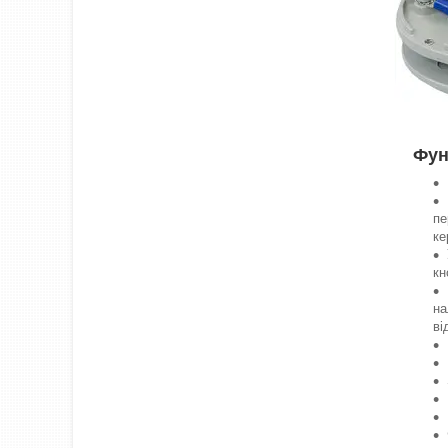
Фун
пе
ке
кн
на
ві