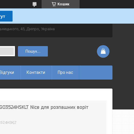
Кошик
ьницького, 45, Дніпро, Україна
Пошук...
Відгуки
Контакти
Про нас
GO3524HSKLT Nice для розпашних воріт
524HSKLT