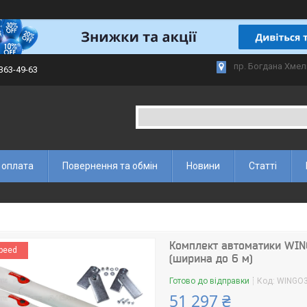
пр. Богдана Хмел
 363-49-63
 оплата
Повернення та обмін
Новини
Статті
Комплект автоматики WIN
Speed
(ширина до 6 м)
Готово до відправки
Код:
WINGO3
51 297 ₴