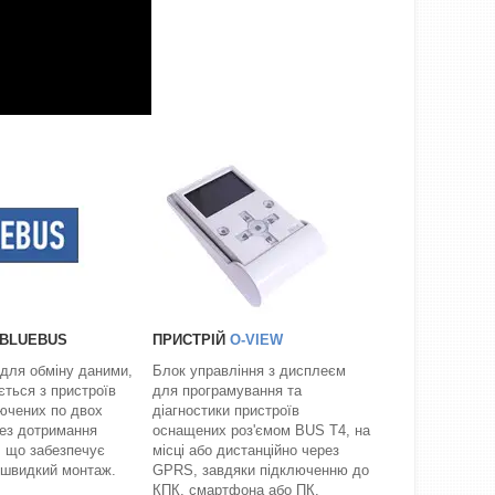
 BLUEBUS
ПРИСТРІЙ
O-VIEW
 для обміну даними,
Блок управління з дисплеєм
ється з пристроїв
для програмування та
лючених по двох
діагностики пристроїв
ез дотримання
оснащених роз'ємом BUS T4, на
, що забезпечує
місці або дистанційно через
 швидкий монтаж.
GPRS, завдяки підключенню до
КПК, смартфона або ПК.