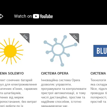
ТЕМА SOLEMYO
СИСТЕМА OPERA
СИСТЕМА
ект сонячних батарей
Інноваційна система Opera
Технологія
yo для електроживлення
дозволяє управляти,
яка склада
атичних в'їзних, гаражних
програмувати та контролювати
Nice, підк
 та шлагбаумів,
пристрої автоматизації, в тому
проводах б
лених від мереж
числі дистанційно, простим та
полярності
ропостачання, без витрат
надійним способом, істотно
простий та
рогі роботи по їх
заощаджуючи час.