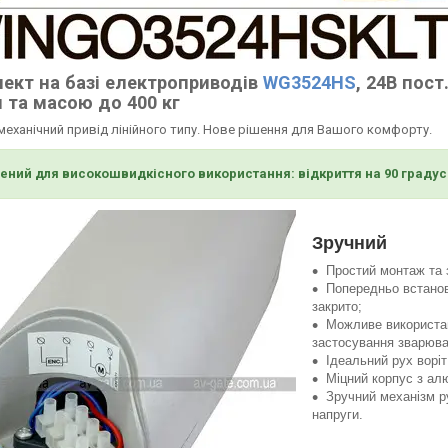
ект на базі електроприводів
WG3524HS
, 24В пос
м та масою до 400 кг
еханічний привід лінійного типу. Нове рішення для Вашого комфорту.
ений для високошвидкісного використання: відкриття на 90 градусі
Зручний
Простий монтаж та 
Попередньо встановл
закрито;
Можливе використан
застосування зварюван
Ідеальний рух воріт
Міцний корпус з ал
Зручний механізм р
напруги.