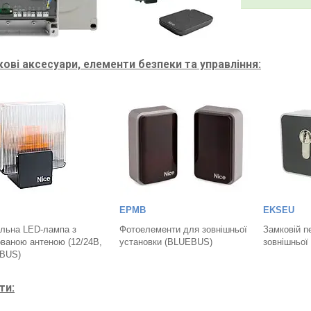
ові аксесуари, елементи безпеки та управління:
EPMB
EKSEU
льна LED-лампа з
Фотоелементи для зовнішньої
Замковій п
ваною антеною (12/24В,
установки (BLUEBUS)
зовнішньої
BUS)
ти: