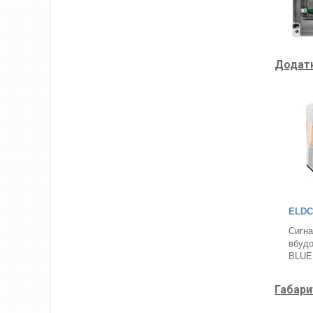
Додатк
ELDC
Сигна
вбудо
BLUE
Габари