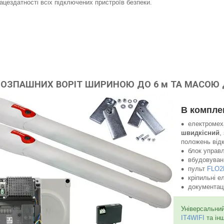
ацездатності всіх підключених пристроїв безпеки.
РОЗПАШНИХ ВОРІТ ШИРИНОЮ ДО 6 м ТА МАСОЮ Д
В компле
електромех
швидкісний
,
положень відкр
блок управ
вбудовуван
пульт
FLO2
кріпильні е
документаці
Універсальни
IT4WIFI
та ін