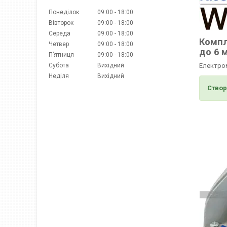
Понеділок
09:00
18:00
Вівторок
09:00
18:00
Середа
09:00
18:00
Компл
Четвер
09:00
18:00
до 6 
Пʼятниця
09:00
18:00
Субота
Вихідний
Електром
Неділя
Вихідний
Створ