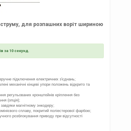
т.струму, для розпашних воріт шириною
в за 10 секунд.
зручне підключення електричних з'єднань;
ені механічні кінцеві упори положень відкрито та
ня регульованих кронштейнів кріплення без
ня (опція);
 завдяки магнітному энкодеру;
юмінієвого сплаву, покритий поліестерової фарбою;
учного розблокування приводу при відсутності