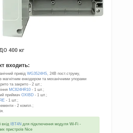
О 400 кг
кт входить:
анічний привід
WG3524HS
, 24В пост.струму,
 з магнітним енкодером та механічними упорами
ито та закрито - 2 шт.;
ління
MC824HR10
- 1 шт.;
ий приймач
OXIBD
- 1 шт.;
RE
- 1 шт.;
лементи - 2 компл.;
я.
й вхід
IBT4N
для підключення модуля Wi-Fi -
ших пристроїв Nice