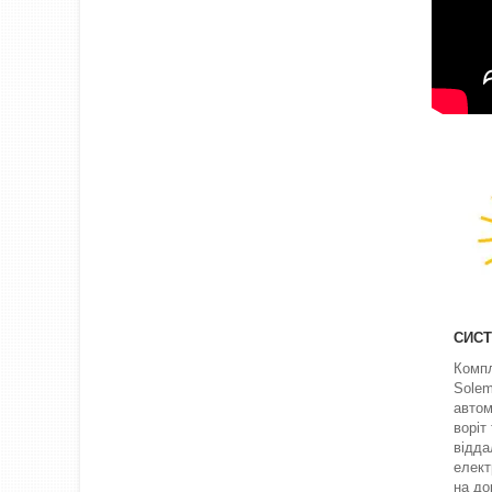
СИС
Компл
Solem
автом
воріт
відда
елект
на до