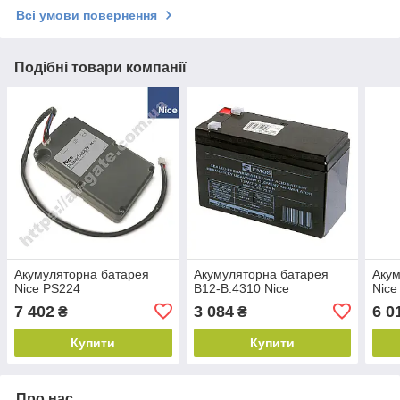
Всі умови повернення
Подібні товари компанії
Акумуляторна батарея
Акумуляторна батарея
Акум
Nice PS224
B12-B.4310 Nice
Nice
7 402
3 084
6 0
₴
₴
Купити
Купити
Про нас