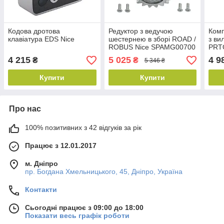
Кодова дротова
Редуктор з ведучою
Комп
клавіатура EDS Nice
шестернею в зборі ROAD /
з ви
ROBUS Nice SPAMG00700
PRT
4 215
5 025
4 9
₴
₴
5 346 ₴
Купити
Купити
Про нас
100% позитивних з 42 відгуків за рік
Працює з 12.01.2017
м. Дніпро
пр. Богдана Хмельницького, 45, Дніпро, Україна
Контакти
Сьогодні працює з 09:00 до 18:00
Показати весь графік роботи