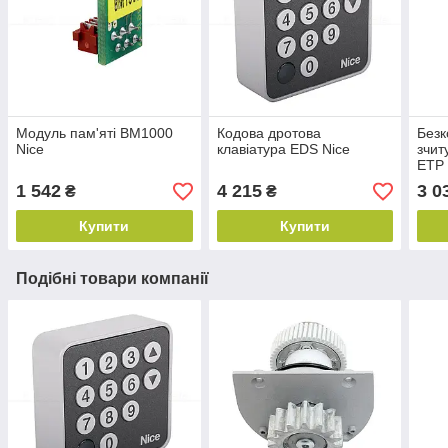
Модуль пам'яті BM1000
Кодова дротова
Безк
Nice
клавіатура EDS Nice
зчит
ETP 
1 542
4 215
3 0
₴
₴
Купити
Купити
Подібні товари компанії