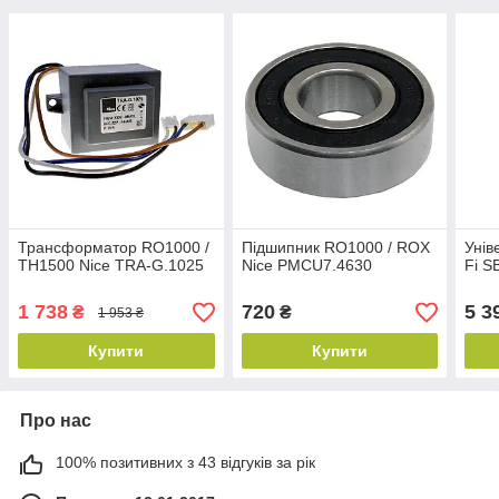
Трансформатор RO1000 /
Підшипник RO1000 / ROX
Унів
TH1500 Nice TRA-G.1025
Nice PMCU7.4630
Fi S
1 738
720
5 3
₴
₴
1 953 ₴
Купити
Купити
Про нас
100% позитивних з 43 відгуків за рік