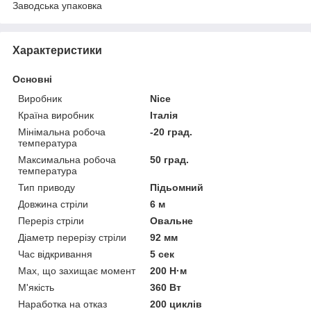
Заводська упаковка
Характеристики
Основні
Виробник
Nice
Країна виробник
Італія
Мінімальна робоча
-20 град.
температура
Максимальна робоча
50 град.
температура
Тип приводу
Підьомний
Довжина стріли
6 м
Переріз стріли
Овальне
Діаметр перерізу стріли
92 мм
Час відкривання
5 сек
Мах, що захищає мoмент
200 Н·м
М'якість
360 Вт
Наработка на отказ
200 циклів