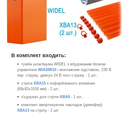
В комплект входить:
тумба шлагбаума WIDEL з вбудованим блоком
управління
WIA20R10
і монтажним підставою, 230 В
пер. струму, двигун 24 В пост.струму - 1 шт.;
стріла
XBA15
з пофарбованого алюмінію
(69x92x3150 мм) - 2 шт.;
з'єднувач для стріли
XBA9
- 1 шт.;
комплект амортизуючих накладок (демпфер)
XBA13
на стрілу - 2 шт.