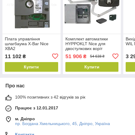
Плата управління
Комплект автоматики
Вихі
шлагбаума X-Bar Nice
HYPPOKLT Nice для
WIL 
XBA2
двостулкових воріт
(ширина до 6 м)
11 102
51 906
3 2
₴
₴
54 638 ₴
Купити
Купити
Про нас
100% позитивних з 42 відгуків за рік
Працює з 12.01.2017
м. Дніпро
пр. Богдана Хмельницького, 45, Дніпро, Україна
Контакти