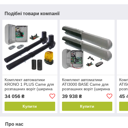
Подібні товари компанії
Комплект автоматики
Комплект автоматики
Комп
KRONO 1 PLUS Came для
ATI3000 BASE Came для
ATI
розпашних воріт (ширина
розпашних воріт (ширина
розп
до 6 м)
до 6 м)
до 1
34 056
39 938
45 
₴
₴
Купити
Купити
Про нас