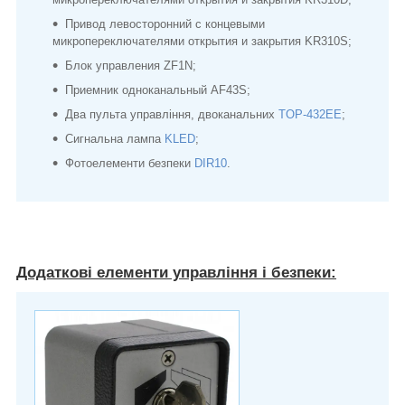
Привод левосторонний с концевыми
микропереключателями открытия и закрытия KR310S;
Блок управления ZF1N;
Приемник одноканальный AF43S;
Два пульта управління, двоканальних
TOP-432EE
;
Сигнальна лампа
KLED
;
Фотоелементи безпеки
DIR10
.
Додаткові елементи управління і безпеки: