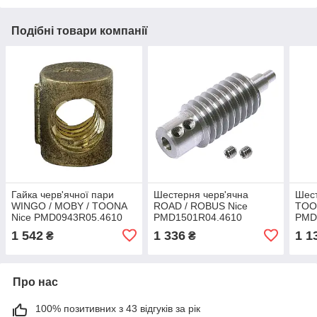
Подібні товари компанії
Гайка черв'ячної пари
Шестерня черв'ячна
Шест
WINGO / MOBY / TOONA
ROAD / ROBUS Nice
TOO
Nice PMD0943R05.4610
PMD1501R04.4610
PMD
1 542
1 336
1 1
₴
₴
Про нас
100% позитивних з 43 відгуків за рік